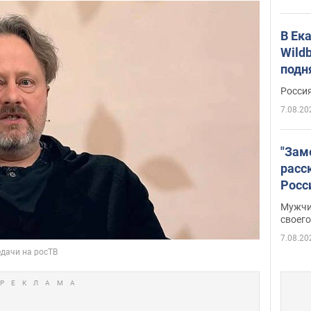
В Ек
Wildb
подн
Росси
7.08.20
"Зам
расс
Росс
Фото
Мужчи
своего
7.08.20