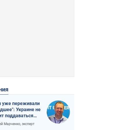
ения
 уже переживали
удшее": Украине не
ит поддаваться
аянию из-за
ей Марченко, эксперт
етного террора