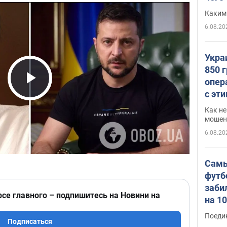
Каким
6.08.20
Укра
850 
опер
Play Video
с эт
Как не
мошен
6.08.20
Самы
футб
заби
рсе главного – подпишитесь на Новини на
на 1
Виде
Поеди
Подписаться