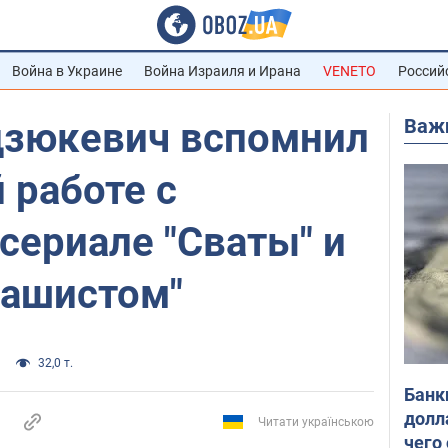
Война в Украине
Война Израиля и Ирана
VENETO
Россий
Важ
дзюкевич вспомнил
 работе с
сериале "Сваты" и
фашистом"
32,0 т.
Банк
долл
Читати українською
чего