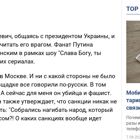
TO
вич, общаясь с президентом Украины, и
считать его врагом. Фанат Путина
ским в рамках шоу "Слава Богу, ты
их сериалах.
 в Москве. И ни с какой стороны не было
щадке все говорили по-русски. В том
Моби
А сейчас для меня он убийца и фашист.
тари
н также утверждает, что санкции никак не
связ
ь: "Собрались нагибать народ, который
жало
ом?! О каких санкциях вообще идет
Почем
разы и
телеф
7.08.20