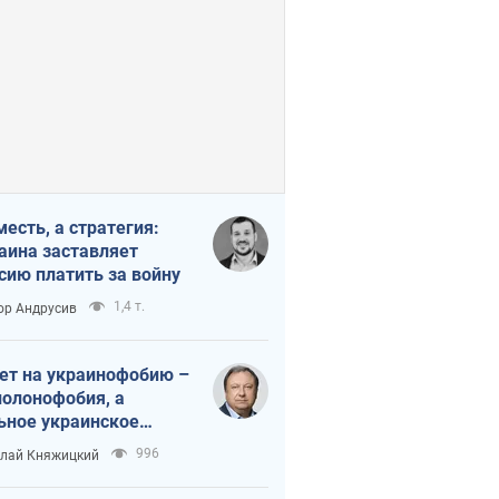
месть, а стратегия:
аина заставляет
сию платить за войну
1,4 т.
ор Андрусив
ет на украинофобию –
полонофобия, а
ьное украинское
ударство
996
лай Княжицкий