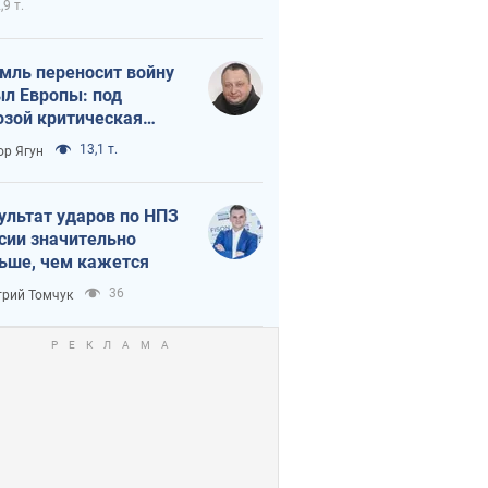
,9 т.
мль переносит войну
ыл Европы: под
озой критическая
истика
13,1 т.
ор Ягун
ультат ударов по НПЗ
сии значительно
ьше, чем кажется
36
рий Томчук