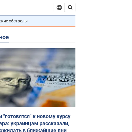
ские обстрелы
ное
и "готовятся" к новому курсу
ара: украинцам рассказали,
 ожидать в ближайшие дни