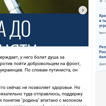
2
Кре
в т
угр
лог
Викт
Рез
Рос
ерждает, у него болит душа за
бол
против пойти добровольцем на фронт,
Дмит
украинцев. По словам путиниста, он
то сейчас не позволяет здоровье. Но
язательно туда отправлюсь, поддержу
я понятие "родина" впитано с молоком