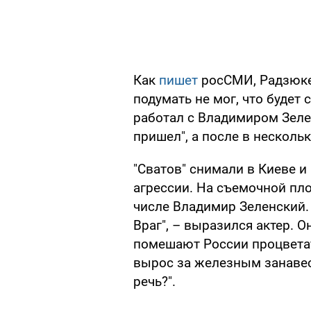
Как
пишет
росСМИ, Радзюке
подумать не мог, что будет 
работал с Владимиром Зелен
пришел", а после в нескольк
"Сватов" снимали в Киеве и
агрессии. На съемочной пло
числе Владимир Зеленский. 
Враг", – выразился актер. О
помешают России процветат
вырос за железным занавес
речь?".