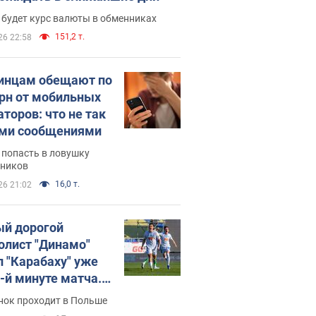
 будет курс валюты в обменниках
151,2 т.
26 22:58
инцам обещают по
грн от мобильных
аторов: что не так
ими сообщениями
 попасть в ловушку
ников
16,0 т.
26 21:02
й дорогой
олист "Динамо"
л "Карабаху" уже
0-й минуте матча.
о
нок проходит в Польше