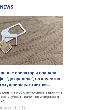
P NEWS
льные операторы подняли
фы "до предела", но качество
и ухудшилось: стоит ли
ваться на цены
у цены на мобильную связь выросли в
 как улучшить качество интернета в
оне
1,5 т.
26 12:00