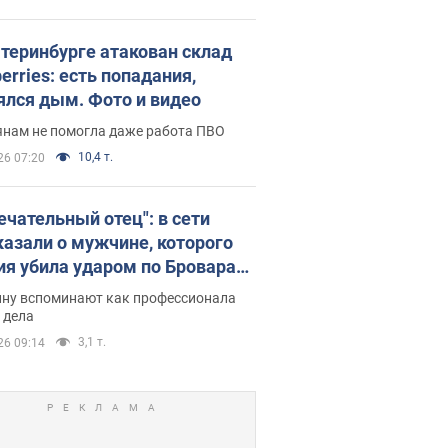
атеринбурге атакован склад
erries: есть попадания,
ялся дым. Фото и видео
янам не помогла даже работа ПВО
10,4 т.
26 07:20
ечательный отец": в сети
казали о мужчине, которого
ия убила ударом по Броварам.
ну вспоминают как профессионала
 дела
3,1 т.
26 09:14