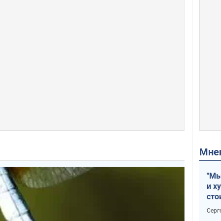
Мн
"Мы
и х
сто
отч
Серг
рак