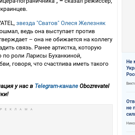
ицера-пограничника"
, –
сказал режиссер,
краинцев.
VATEL,
звезда "Сватов" Олеся Железняк
Кошмал, ведь она выступает против
тверждает – она не обижается на коллегу
адить связь. Ранее артистка, которую
о по роли Ларисы Буханкиной,
Не 
ви, говоря, что счастлива иметь такого
Укр
Рос
Викт
ация у нас в
Telegram-канале
Obozrevatel
йки!
Отв
не 
сил
гос
Нико