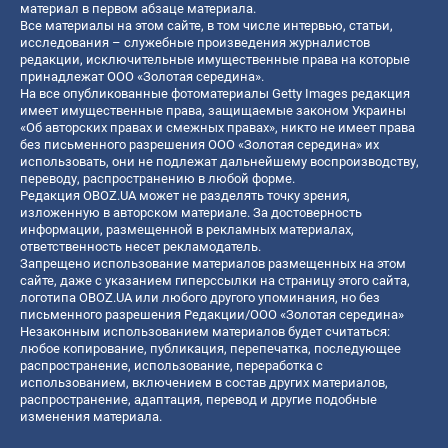
материал в первом абзаце материала.
Все материалы на этом сайте, в том числе интервью, статьи,
исследования – служебные произведения журналистов
редакции, исключительные имущественные права на которые
принадлежат ООО «Золотая середина».
На все опубликованные фотоматериалы Getty Images редакция
имеет имущественные права, защищаемые законом Украины
«Об авторских правах и смежных правах», никто не имеет права
без письменного разрешения ООО «Золотая середина» их
использовать, они не подлежат дальнейшему воспроизводству,
переводу, распространению в любой форме.
Редакция OBOZ.UA может не разделять точку зрения,
изложенную в авторском материале. За достоверность
информации, размещенной в рекламных материалах,
ответственность несет рекламодатель.
Запрещено использование материалов размещенных на этом
сайте, даже с указанием гиперссылки на страницу этого сайта,
логотипа OBOZ.UA или любого другого упоминания, но без
письменного разрешения Редакции/ООО «Золотая середина»
Незаконным использованием материалов будет считаться:
любое копирование, публикация, перепечатка, последующее
распространение, использование, переработка с
использованием, включением в состав других материалов,
распространение, адаптация, перевод и другие подобные
изменения материала.