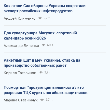
Как атаки Сил обороны Украины сократили
экспорт российских нефтепродуктов
Андрей Клименко
2,2 т.
Два супертурнира Магучих: спортивній
календарь осени-2026
Александр Липенко
6,3 т.
Ракетный щит и меч Украины: ставка на
производство собственных ракет
Кирилл Татаринов
2,9 т.
Посмертная "презумпция виновности": кто
разрешил ТЦК судить погибших защитников
Марина Ставнійчук
6,7 т.