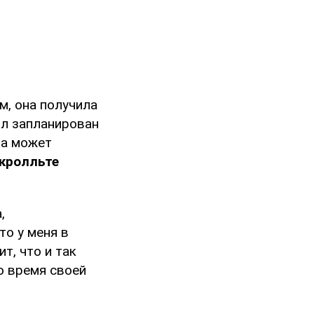
ам, она получила
ыл запланирован
на может
скролльте
,
то у меня в
т, что и так
о время своей