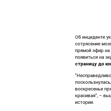
Об инциденте у
сотрясение мозг
прямой эфир на 
появиться на э
страницу до ко
"Несправедливо
поскользнулась,
воскресенье пря
красивая", – вы
истории.