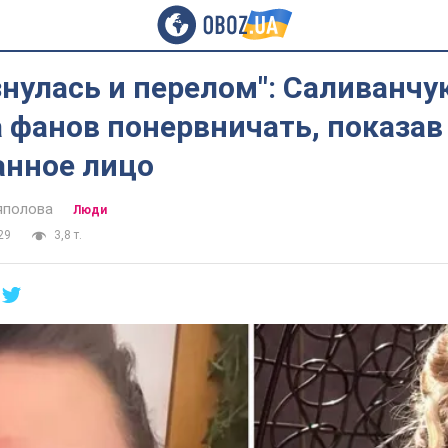
нулась и перелом": Саливанчу
 фанов понервничать, показав
анное лицо
яполова
Люди
29
3,8 т.