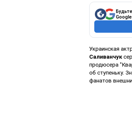
Будьте
Google
Украинская актр
Саливанчук
сер
продюсера "Квар
об ступеньку. З
фанатов внешни