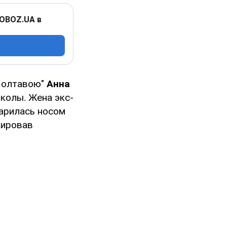
 OBOZ.UA в
 Полтавою"
Анна
колы. Жена экс-
дарилась носом
кировав