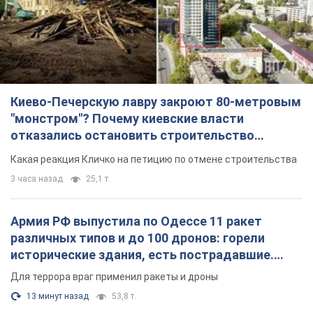
Киево-Печерскую лавру закроют 80-метровым
"монстром"? Почему киевские власти
отказались остановить строительство
небоскреба "московского верующего"
Какая реакция Кличко на петицию по отмене строительства
3 часа назад
25,1 т.
Армия РФ выпустила по Одессе 11 ракет
различных типов и до 100 дронов: горели
исторические здания, есть пострадавшие.
Фото и видео
Для террора враг применил ракеты и дроны
13 минут назад
53,8 т.