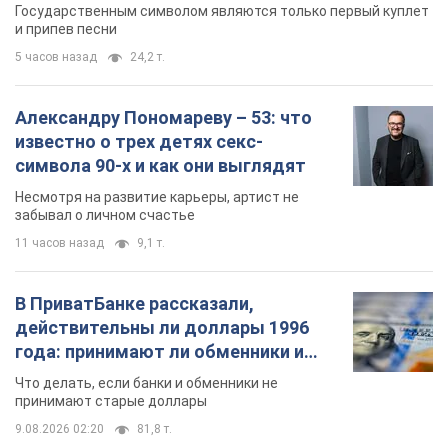
Государственным символом являются только первый куплет
и припев песни
5 часов назад
24,2 т.
Александру Пономареву – 53: что
известно о трех детях секс-
символа 90-х и как они выглядят
Несмотря на развитие карьеры, артист не
забывал о личном счастье
11 часов назад
9,1 т.
В ПриватБанке рассказали,
действительны ли доллары 1996
года: принимают ли обменники и
банки такие купюры
Что делать, если банки и обменники не
принимают старые доллары
9.08.2026 02:20
81,8 т.