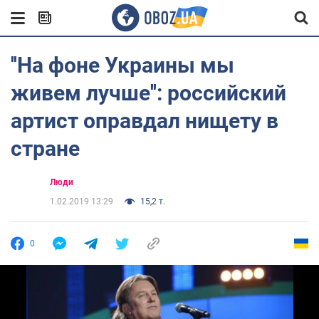
''На фоне Украины мы
живем лучше'': российский
артист оправдал нищету в
стране
Люди
1.02.2019 13:29
15,2 т.
0