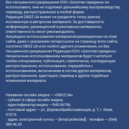
без письменного разрешения ООО «Золотая середина» их
использовать, они не подлежат дальнейшему воспроизводству,
переводу, распространению в любой форме.
Редакция OBOZ.UA может не разделять точку зрения,
изложенную в авторском материале. За достоверность
информации, размещенной в рекламных материалах,
ответственность несет рекламодатель.
Запрещено использование материалов размещенных на этом
сайте, даже с указанием гиперссылки на страницу этого сайта,
логотипа OBOZ.UA или любого другого упоминания, но без
письменного разрешения Редакции/ООО «Золотая середина»
Незаконным использованием материалов будет считаться:
любое копирование, публикация, перепечатка, последующее
распространение, использование, переработка с
использованием, включением в состав других материалов,
распространение, адаптация, перевод и другие подобные
изменения материала.
Название онлайн медиа — «OBOZ.UA»
- субъект в сфере онлайн медиа;
- идентификатор медиа — R40-06156;
- почтовый адрес — ул. Деревообрабатывающая, д. 7, г. Киев,
01013;
- адрес электронной почты —
[email protected]
; - телефон — (044)
585 46 20