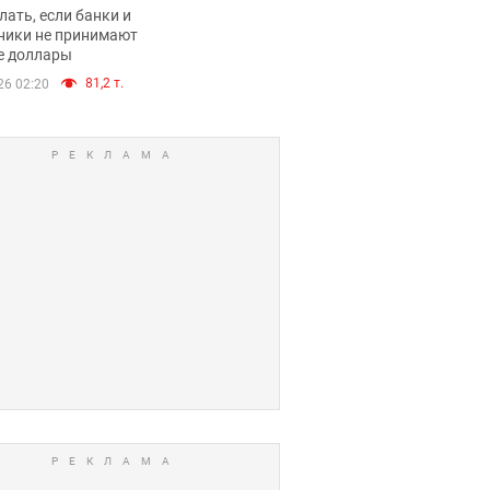
имают ли
лать, если банки и
нники и банки
ники не принимают
е доллары
е купюры
81,2 т.
26 02:20