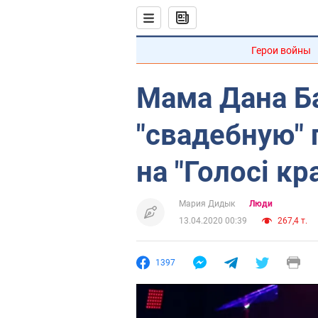
Герои войны
Мама Дана Б
"свадебную" 
на "Голосі кр
Мария Дидык
Люди
13.04.2020 00:39
267,4 т.
1397