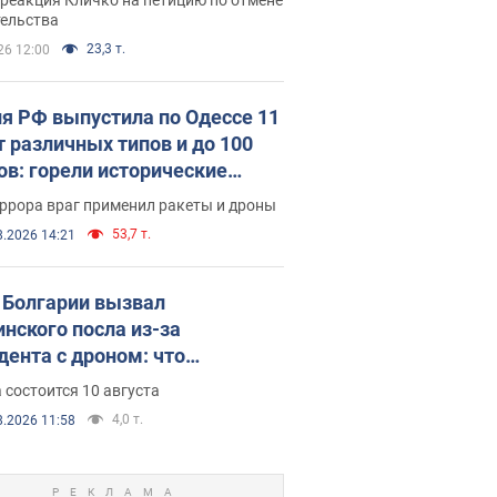
скреба "московского
тельства
ющего"
23,3 т.
26 12:00
я РФ выпустила по Одессе 11
т различных типов и до 100
ов: горели исторические
ия, есть пострадавшие. Фото
ррора враг применил ракеты и дроны
део
53,7 т.
8.2026 14:21
Болгарии вызвал
инского посла из-за
дента с дроном: что
зошло
 состоится 10 августа
4,0 т.
8.2026 11:58