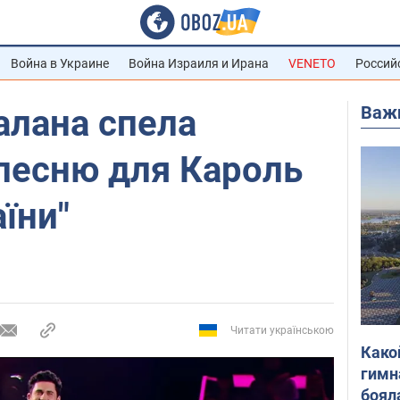
Война в Украине
Война Израиля и Ирана
VENETO
Россий
Важ
алана спела
песню для Кароль
аїни"
Читати українською
Како
гимн
боял