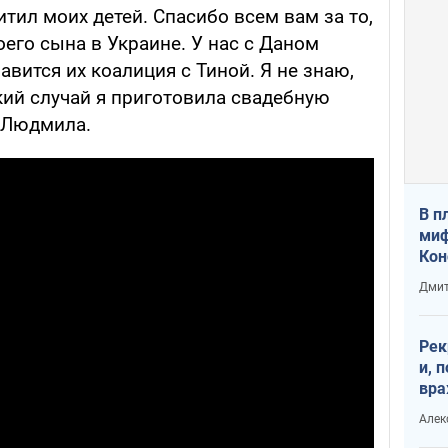
итил моих детей. Спасибо всем вам за то,
оего сына в Украине. У нас с Даном
авится их коалиция с Тиной. Я не знаю,
який случай я приготовила свадебную
ы Людмила.
В п
миф
Кон
гла
Дмит
лов
окк
Рек
и, 
вра
Диа
Алек
тре