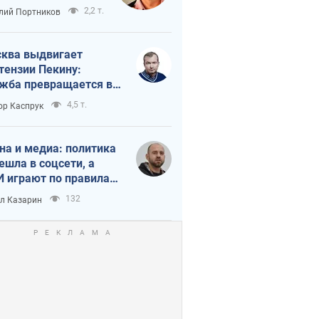
краиной
2,2 т.
лий Портников
ква выдвигает
тензии Пекину:
жба превращается в
исимость России от
4,5 т.
ор Каспрук
ая
на и медиа: политика
ешла в соцсети, а
 играют по правилам
Tube
132
л Казарин