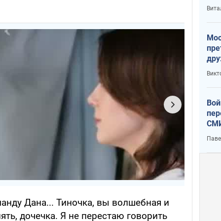
с У
Вита
Мос
пре
дру
зав
Викт
Кит
Вой
пер
СМИ
You
Паве
анду Дана... Тиночка, вы волшебная и
нять, дочечка. Я не перестаю говорить