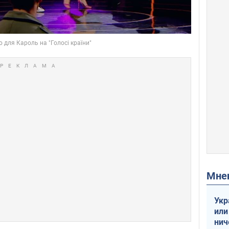
Мн
Укр
или
нич