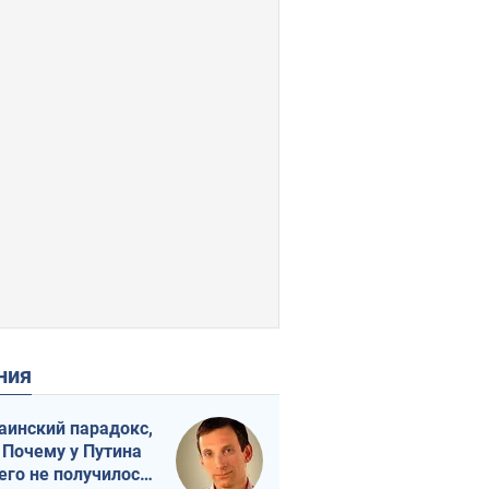
ения
аинский парадокс,
 Почему у Путина
его не получилось