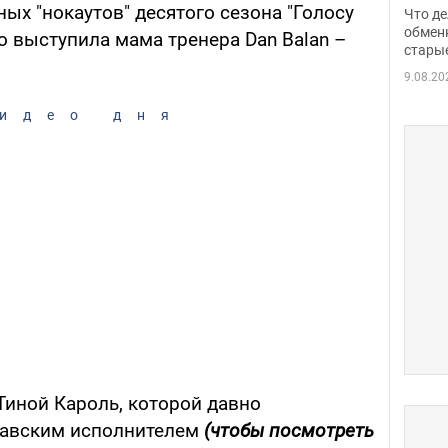
прин
ых "нокаутов" десятого сезона "Голосу
Что де
обме
обмен
о выступила мама тренера Dan Balan –
стары
таки
9.08.20
идео дня
иной Кароль, которой давно
давским исполнителем
(чтобы посмотреть