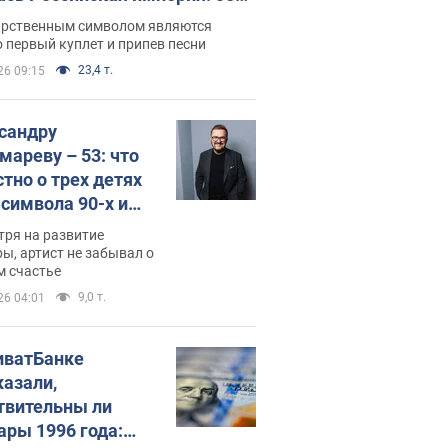
 не рассказывают в школе
арственным символом являются
 первый куплет и припев песни
23,4 т.
26 09:15
сандру
мареву – 53: что
стно о трех детях
-символа 90-х и
они выглядят
тря на развитие
ы, артист не забывал о
м счастье
9,0 т.
26 04:01
иватБанке
казали,
твительны ли
ары 1996 года: