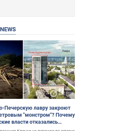
P NEWS
о-Печерскую лавру закроют
етровым "монстром"? Почему
ские власти отказались
новить строительство
реакция Кличко на петицию по отмене