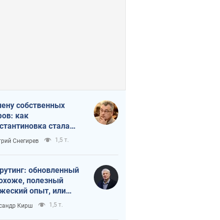
лену собственных
ов: как
стантиновка стала
вной идеологической
1,5 т.
рий Снегирев
ушкой для российских
упантов
рутинг: обновленный
похоже, полезный
жеский опыт, или
лектика
1,5 т.
сандр Кирш
бовательной трусости