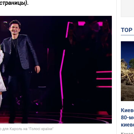
 страницы).
TO
Киев
80-м
киев
оста
Какая 