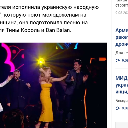
небо
строи
теля исполнила украинскую народную
веру
9.08.20
а", которую поют молодоженам на
енщина, она подготовила песню на
ля Тины Король и Dan Balan.
Арми
раке
дрон
здан
Для те
и ви
9.0
МИД 
укра
инци
прои
Беседа
9.0