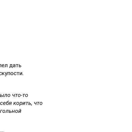
пел дать
скупости.
было что-то
себя корить, что
огольной