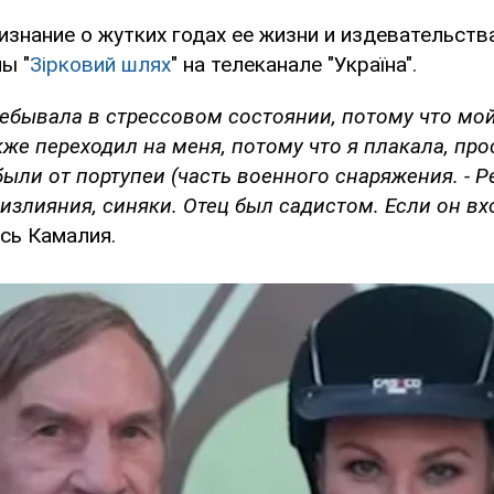
знание о жутких годах ее жизни и издевательств
ы "
Зірковий шлях
" на телеканале "Україна".
ребывала в стрессовом состоянии, потому что мой
же переходил на меня, потому что я плакала, про
были от портупеи (часть военного снаряжения. - Р
злияния, синяки. Отец был садистом. Если он вх
ась Камалия.