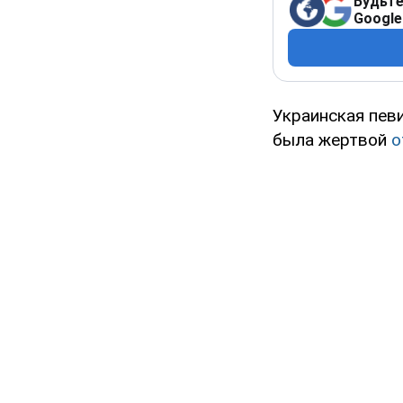
Будьте
Google
Украинская пев
была жертвой
о