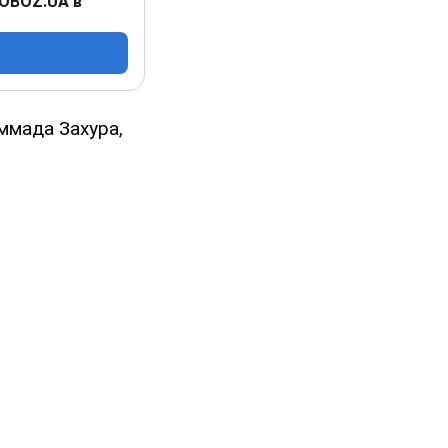
 OBOZ.UA в
ммада Захура,