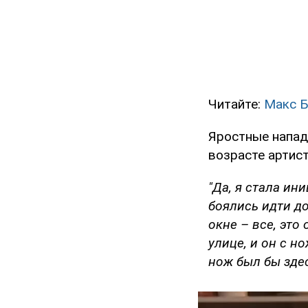
Читайте:
Макс Б
Яростные напад
возрасте артис
"Да, я стала ин
боялись идти до
окне – все, это
улице, и он с н
нож был бы зде