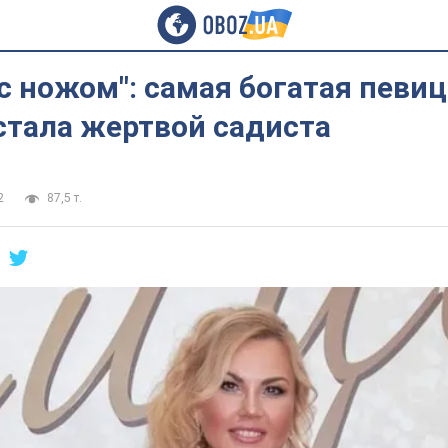
с ножом": самая богатая певиц
стала жертвой садиста
2
87,5 т.