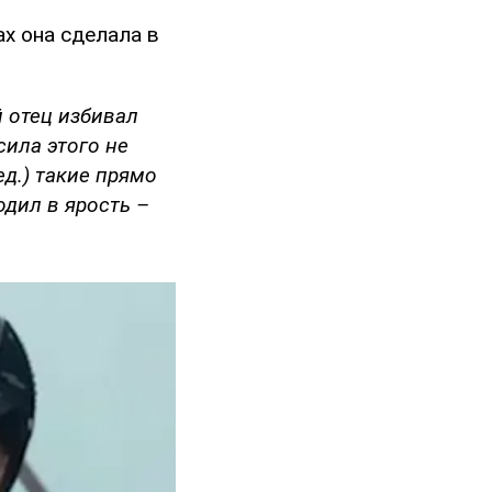
ах она сделала в
 отец избивал
сила этого не
ед.) такие прямо
одил в ярость –