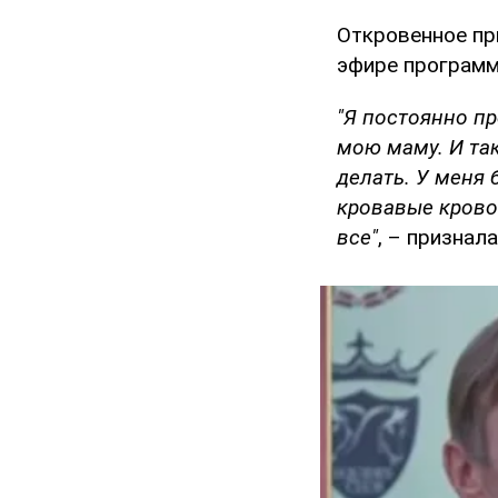
Откровенное при
эфире программ
"Я постоянно п
мою маму. И так
делать. У меня 
кровавые кровои
все"
, – признал