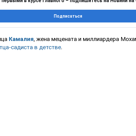
 первыми в курсе главного – подпишитесь на Новини на
Подписаться
ица
Камалия
, жена мецената и миллиардера Моха
тца-садиста в детстве
.