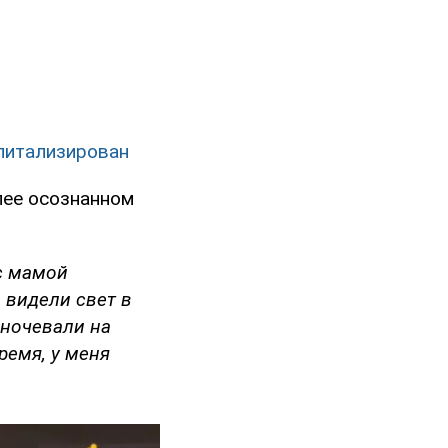
спитализирован
лее осознанном
 с мамой
 видели свет в
 ночевали на
ремя, у меня