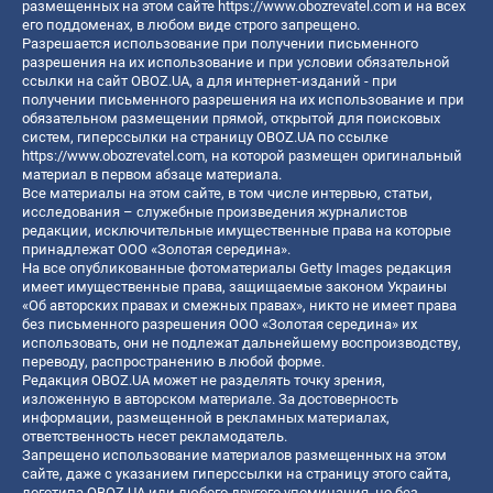
размещенных на этом сайте
https://www.obozrevatel.com
и на всех
его поддоменах, в любом виде строго запрещено.
Разрешается использование при получении письменного
разрешения на их использование и при условии обязательной
ссылки на сайт OBOZ.UA, а для интернет-изданий - при
получении письменного разрешения на их использование и при
обязательном размещении прямой, открытой для поисковых
систем, гиперссылки на страницу OBOZ.UA по ссылке
https://www.obozrevatel.com
, на которой размещен оригинальный
материал в первом абзаце материала.
Все материалы на этом сайте, в том числе интервью, статьи,
исследования – служебные произведения журналистов
редакции, исключительные имущественные права на которые
принадлежат ООО «Золотая середина».
На все опубликованные фотоматериалы Getty Images редакция
имеет имущественные права, защищаемые законом Украины
«Об авторских правах и смежных правах», никто не имеет права
без письменного разрешения ООО «Золотая середина» их
использовать, они не подлежат дальнейшему воспроизводству,
переводу, распространению в любой форме.
Редакция OBOZ.UA может не разделять точку зрения,
изложенную в авторском материале. За достоверность
информации, размещенной в рекламных материалах,
ответственность несет рекламодатель.
Запрещено использование материалов размещенных на этом
сайте, даже с указанием гиперссылки на страницу этого сайта,
логотипа OBOZ.UA или любого другого упоминания, но без