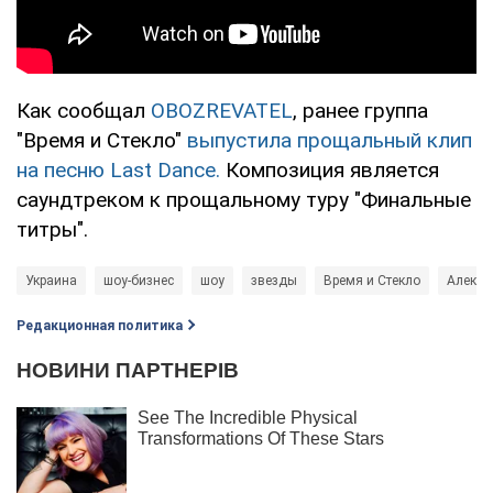
Как сообщал
OBOZREVATEL
, ранее группа
"Время и Стекло"
выпустила прощальный клип
на песню Last Dance.
Композиция является
саундтреком к прощальному туру "Финальные
титры".
Украина
шоу-бизнес
шоу
звезды
Время и Стекло
Алексе
Редакционная политика