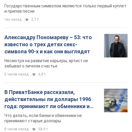
Государственным символом являются только первый куплет
и припев песни
час назад
2,7 т.
Александру Пономареву – 53: что
известно о трех детях секс-
символа 90-х и как они выглядят
Несмотря на развитие карьеры, артист не
забывал о личном счастье
6 часов назад
6,8 т.
В ПриватБанке рассказали,
действительны ли доллары 1996
года: принимают ли обменники и
банки такие купюры
Что делать, если банки и обменники не
принимают старые доллары
8 часов назад
58,9 т.