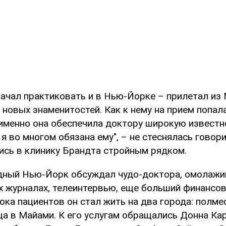
начал практиковать и в Нью-Йорке – прилетал из
 новых знаменитостей. Как к нему на прием попа
 именно она обеспечила доктору широкую известн
я во многом обязана ему", – не стеснялась говор
ись в клинику Брандта стройным рядком.
дный Нью-Йорк обсуждал чудо-доктора, омолажи
х журналах, телеинтервью, еще больший финансов
ка пациентов он стал жить на два города: полме
ца в Майами. К его услугам обращались Донна Ка