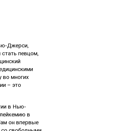
ью-Джерси,
 стать певцом,
ицинский
медицинскими
у во многих
ии – это
гии в Нью-
 лейкемию в
Там он впервые
 со свободными