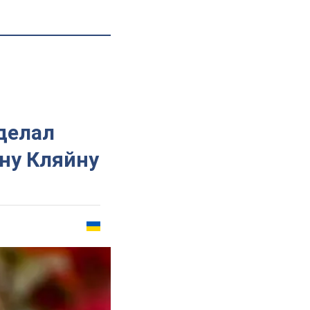
делал
ну Кляйну