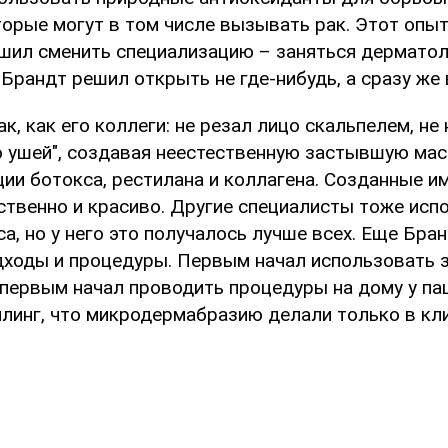
торые могут в том числе вызывать рак. Этот опы
решил сменить специализацию – заняться дерматол
Брандт решил открыть не где-нибудь, а сразу же
ак, как его коллеги: не резал лицо скальпелем, не
о ушей", создавая неестественную застывшую мас
ии ботокса, рестилана и коллагена. Созданные и
ственно и красиво. Другие специалисты тоже исп
а, но у него это получалось лучше всех. Еще Бра
дходы и процедуры. Первым начал использовать 
, первым начал проводить процедуры на дому у па
илинг, что микродермабразию делали только в кли