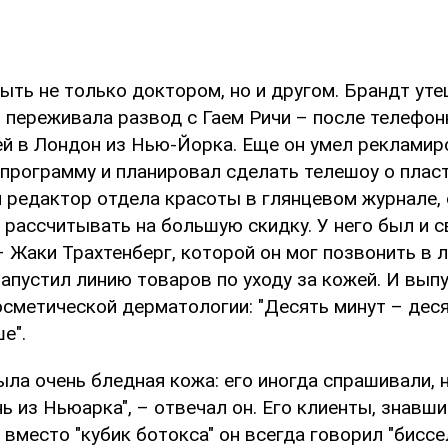
ыть не только доктором, но и другом. Брандт ут
о переживала развод с Гаем Ричи – после телефон
ей в Лондон из Нью-Йорка. Еще он умел рекламир
программу и планировал сделать телешоу о плас
й редактор отдела красоты в глянцевом журнале,
г рассчитывать на большую скидку. У него был и 
– Жаки Трахтенберг, которой он мог позвонить в 
запустил линию товаров по уходу за кожей. И выпу
сметической дерматологии: "Десять минут – деся
е".
ыла очень бледная кожа: его иногда спрашивали, н
ь из Ньюарка", – отвечал он. Его клиенты, знавши
 вместо "кубик ботокса" он всегда говорил "биссел