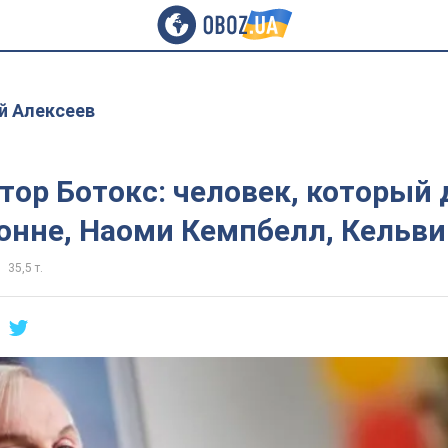
й Алексеев
тор Ботокс: человек, который 
онне, Наоми Кемпбелл, Кельви
35,5 т.