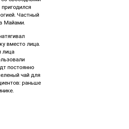
т пригодился
огией. Частный
 в Майами.
 натягивал
ку вместо лица.
м лица
ользовали
ндт постоянно
зеленый чай для
циентов: раньше
нике.