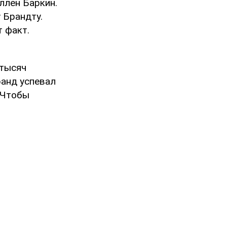
ллен Баркин.
 Брандту.
 факт.
 тысяч
ранд успевал
. Чтобы