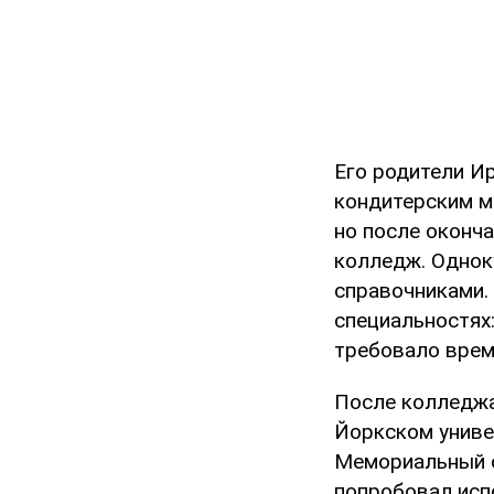
Его родители И
кондитерским ма
но после оконч
колледж. Однок
справочниками.
специальностях:
требовало врем
После колледжа
Йоркском униве
Мемориальный о
попробовал исп