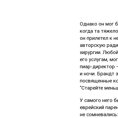
Однако он мог б
когда та тяжел
он прилетел к н
авторскую ради
хирургии. Любо
его услугам, мо
пиар-директор 
и ночи. Брандт 
посвященные ко
"Старейте меньш
У самого него б
еврейский парен
не сомневались: