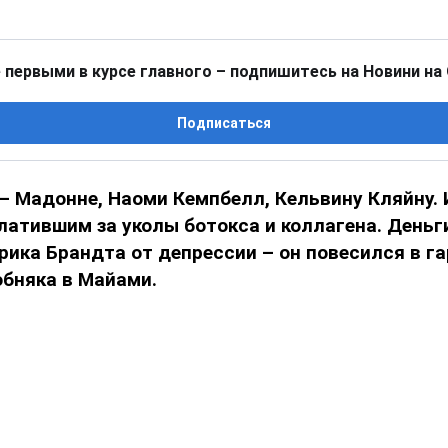
 первыми в курсе главного – подпишитесь на Новини на
Подписаться
– Мадонне, Наоми Кемпбелл, Кельвину Кляйну.
латившим за уколы ботокса и коллагена. Деньг
ика Брандта от депрессии – он повесился в г
обняка в Майами.