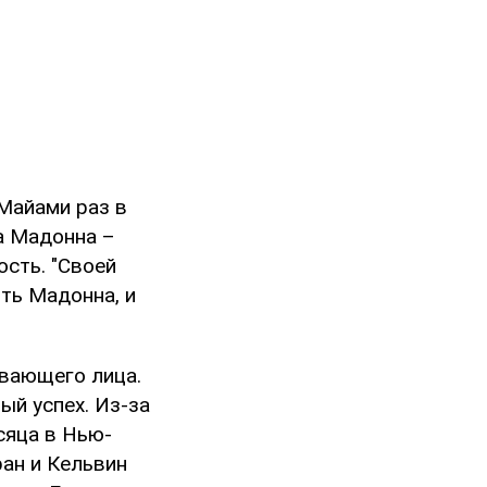
 Майами раз в
ла Мадонна –
ость. "Своей
ить Мадонна, и
вающего лица.
ый успех. Из-за
сяца в Нью-
ран и Кельвин