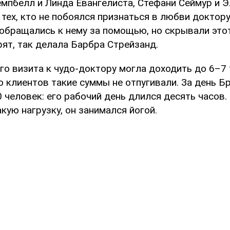
емпбелл и Линда Евангелиста, Стефани Сеймур и Э
тех, кто не побоялся признаться в любви доктору
обращались к нему за помощью, но скрывали этот
ят, так делала Барбра Стрейзанд.
го визита к чудо-доктору могла доходить до 6–7
о клиентов такие суммы не отпугивали. За день Б
 человек: его рабочий день длился десять часов
ую нагрузку, он занимался йогой.