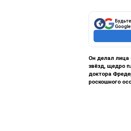
Будьте
Google
Он делал лица 
звёзд, щедро п
доктора Фредер
роскошного ос