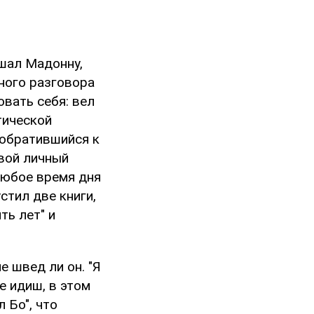
ешал Мадонну,
ного разговора
овать себя: вел
тической
 обратившийся к
свой личный
любое время дня
стил две книги,
ть лет" и
е швед ли он. "Я
е идиш, в этом
 Бо", что