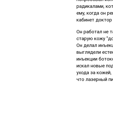
радикалами, ко
ему, когда он 
кабинет доктор 
Он работал не т
старую кожу "д
Он делал инъекц
выглядели есте
инъекции ботокс
искал новые по
ухода за кожей
что лазерный п