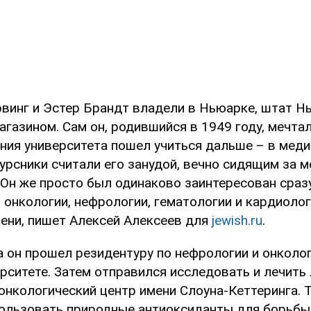
рвинг и Эстер Брандт владели в Ньюарке, штат Н
газином. Сам он, родившийся в 1949 году, мечтал
ания университета пошел учиться дальше – в мед
урсники считали его занудой, вечно сидящим за 
 Он же просто был одинаково заинтересован сраз
 онкологии, нефрологии, гематологии и кардиолог
ени, пишет Алексей Алексеев для
jewish.ru
.
 он прошел резидентуру по нефрологии и онколо
рситете. Затем отправился исследовать и лечить
нкологический центр имени Слоуна-Кеттеринга. 
ользовать природные антиоксиданты для борьбы