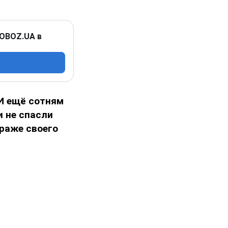
 OBOZ.UA в
 И ещё сотням
и не спасли
араже своего