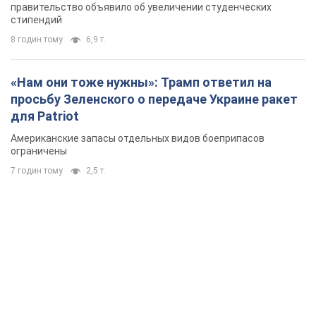
правительство объявило об увеличении студенческих
стипендий
8 годин тому
6,9 т.
«Нам они тоже нужны»: Трамп ответил на
просьбу Зеленского о передаче Украине ракет
для Patriot
Американские запасы отдельных видов боеприпасов
ограничены
7 годин тому
2,5 т.