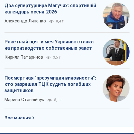
Два супертурнира Магучих: спортивній
календарь осени-2026
Александр Липенко
8,4 т.
Ракетный щит и меч Украины: ставка
на производство собственных ракет
Кирилл Татаринов
3,5 т.
Посмертная "презумпция виновности":
кто разрешил ТЦК судить погибших
защитников
Марина Ставнійчук
8,1 т.
Все мнения