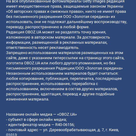
На все опубликованные фотоматериалы Getty Images редакция
имеет имущественные права, защищаемые законом Украины
«Об авторских правах и смежных правах», никто не имеет права
без письменного разрешения ООО «Золотая середина» их
использовать, они не подлежат дальнейшему воспроизводству,
переводу, распространению в любой форме.
Редакция OBOZ.UA может не разделять точку зрения,
изложенную в авторском материале. За достоверность
информации, размещенной в рекламных материалах,
ответственность несет рекламодатель.
Запрещено использование материалов размещенных на этом
сайте, даже с указанием гиперссылки на страницу этого сайта,
логотипа OBOZ.UA или любого другого упоминания, но без
письменного разрешения Редакции/ООО «Золотая середина»
Незаконным использованием материалов будет считаться:
любое копирование, публикация, перепечатка, последующее
распространение, использование, переработка с
использованием, включением в состав других материалов,
распространение, адаптация, перевод и другие подобные
изменения материала.
Название онлайн медиа — «OBOZ.UA»
- субъект в сфере онлайн медиа;
- идентификатор медиа — R40-06156;
- почтовый адрес — ул. Деревообрабатывающая, д. 7, г. Киев,
01013;