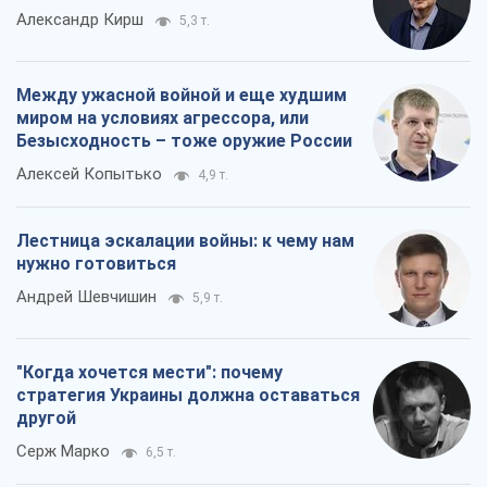
Александр Кирш
5,3 т.
Между ужасной войной и еще худшим
миром на условиях агрессора, или
Безысходность – тоже оружие России
Алексей Копытько
4,9 т.
Лестница эскалации войны: к чему нам
нужно готовиться
Андрей Шевчишин
5,9 т.
"Когда хочется мести": почему
стратегия Украины должна оставаться
другой
Серж Марко
6,5 т.