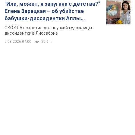
"Или, может, я запугана с детства?"
Елена Зарецкая – об убийстве
бабушки-диссидентки Аллы
Горской, критике сына Стуса и
OBOZ.UA встретился с внучкой художницы-
бегстве в Португалию с пятью
диссидентки в Лиссабоне
детьми
5.08.2026 04:00
26,0 т.