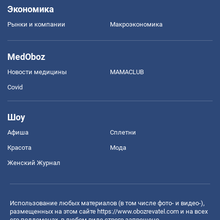
Экономика
Рынки и компании
Mакроэкономика
MedOboz
Новости медицины
MAMACLUB
Covid
Шоу
Афиша
Сплетни
Красота
Мода
Женский Журнал
Использование любых материалов (в том числе фото- и видео-),
размещенных на этом сайте
https://www.obozrevatel.com
и на всех
его поддоменах, в любом виде строго запрещено.