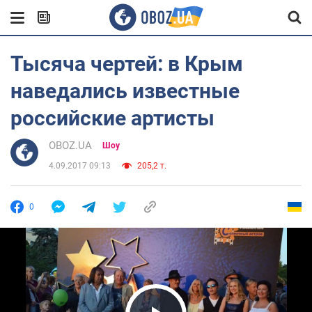
Тысяча чертей: в Крым
наведались известные
российские артисты
OBOZ.UA
Шоу
4.09.2017 09:13
205,2 т.
0