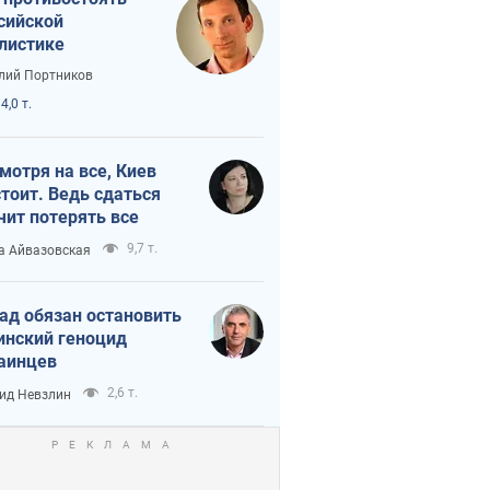
сийской
листике
лий Портников
4,0 т.
мотря на все, Киев
тоит. Ведь сдаться
чит потерять все
9,7 т.
а Айвазовская
ад обязан остановить
инский геноцид
аинцев
2,6 т.
ид Невзлин