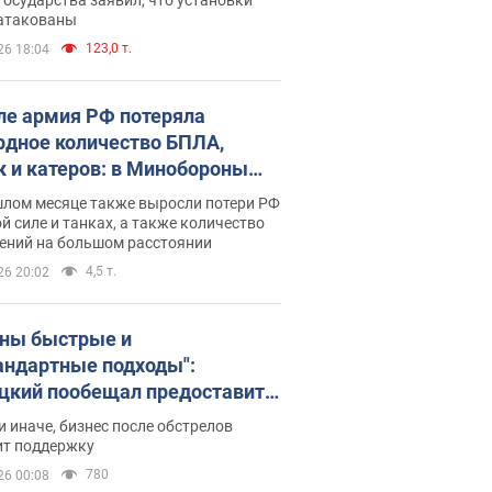
 атакованы
123,0 т.
26 18:04
ле армия РФ потеряла
рдное количество БПЛА,
к и катеров: в Минобороны
родовали статистику
шлом месяце также выросли потери РФ
й силе и танках, а также количество
ений на большом расстоянии
4,5 т.
26 20:02
ны быстрые и
андартные подходы":
цкий пообещал предоставить
есу приоритетный доступ к
и иначе, бизнес после обстрелов
щимся складским
ит поддержку
ещениям
780
26 00:08