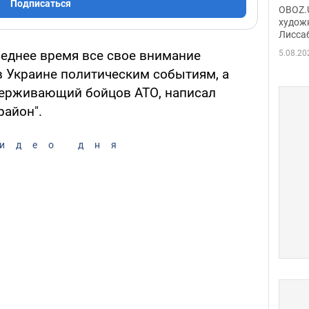
Аллы
Подписаться
OBOZ.U
сына
худож
Лисса
Порт
деть
леднее время все свое внимание
5.08.20
 Украине политическим событиям, а
держивающий бойцов АТО, написал
район".
идео дня