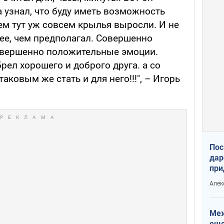
а узнал, что буду иметь возможность
ем тут уж совсем крылья выросли. И не
лее, чем предполагал. Совершенно
овершенно положительные эмоции.
ел хорошего и доброго друга. а со
ковым же стать и для него!!!", – Игорь
Пос
дар
при
Укр
Алек
Меж
еще