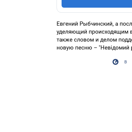
Евгений Рыбчинский, а пос
уделяющий происходящим в
также словом и делом под
новую песню – "Невідомий 
В