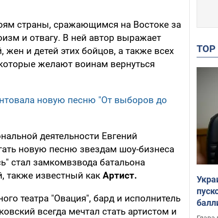
оям страны, сражающимся на Востоке за
оизм и отвагу. В ней автор выражает
TO
 жен и детей этих бойцов, а также всех
 которые желают воинам вернуться
.
ентовала новую песню "От выборов до
нальной деятельности Евгений
гать новую песню звездам шоу-бизнеса
сь" стал замкомвзвода батальона
й, также известный как
Артист.
Укра
пуск
ого театра "Овация", бард и исполнитель
балл
ковский всегда мечтал стать артистом и
пров
Глава 