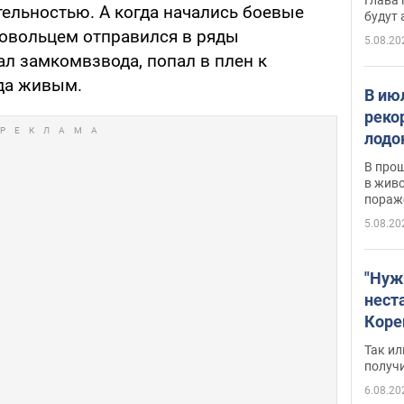
тельностью. А когда начались боевые
будут
ровольцем отправился в ряды
5.08.20
ал замкомвзвода, попал в плен к
да живым.
В ию
реко
лодо
обна
В про
в живо
пораж
5.08.20
"Нуж
нест
Коре
бизн
Так ил
имею
получ
пом
6.08.20