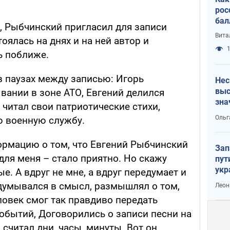
рос
бал
я, Рыбчинский пригласил для записи
Вита
оялась на днях и на ней автор и
1
ь поближе.
в паузах между записью: Игорь
Нес
выс
вании в зоне АТО, Евгений делился
зна
читал свои патриотические стихи,
Ольг
ю военную службу.
ормацию о том, что Евгений Рыбчинский
Зап
для меня – стало приятно. Но скажу
пут
укр
е. А вдруг не мне, а вдруг передумает и
вдумывался в смысл, размышлял о том,
Леон
ловек смог так правдиво передать
бытий, Договорились о записи песни на
 считал дни, часы, минуты. Вот он