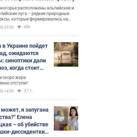
окогорье расположены альпийские и
пийские луга – редкие природные
ексы, которые формировались на
ении сотен лет
486
26 23:00
 в Украине пойдет
пад, ожидаются
ы: синоптики дали
оз, когда стоит
ать изменения
м скоро жара
ды
енно отступит
5,7 т.
26 14:59
, может, я запугана
ства?" Елена
цкая – об убийстве
шки-диссидентки