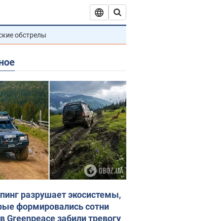
ские обстрелы
ное
пинг разрушает экосистемы,
рые формировались сотни
 в Greenpeace забили тревогу