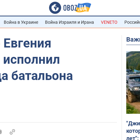
Война в Украине
Война Израиля и Ирана
VENETO
Россий
Важ
 Евгения
 исполнил
а батальона
"Джи
кото
лет":