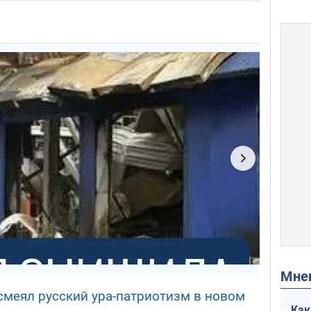
Мн
меял русский ура-патриотизм в новом
Как