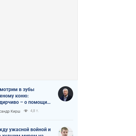
мотрим в зубы
еному коню:
дирчиво – о помощи
аине
4,8 т.
сандр Кирш
ду ужасной войной и
 худшим миром на