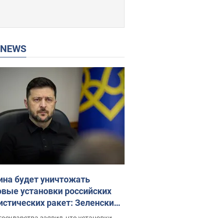
P NEWS
ина будет уничтожать
овые установки российских
истических ракет: Зеленский
ел заседание СНБО
государства заявил, что установки