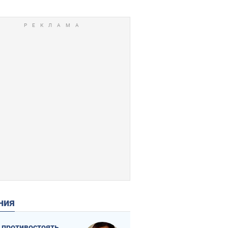
ения
 противостоять