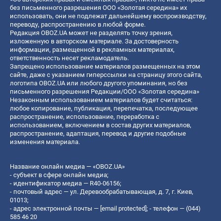
без письменного разрешения ООО «Золотая середина» их
использовать, они не подлежат дальнейшему воспроизводству,
переводу, распространению в любой форме.
Редакция OBOZ.UA может не разделять точку зрения,
изложенную в авторском материале. За достоверность
информации, размещенной в рекламных материалах,
ответственность несет рекламодатель.
Запрещено использование материалов размещенных на этом
сайте, даже с указанием гиперссылки на страницу этого сайта,
логотипа OBOZ.UA или любого другого упоминания, но без
письменного разрешения Редакции/ООО «Золотая середина»
Незаконным использованием материалов будет считаться:
любое копирование, публикация, перепечатка, последующее
распространение, использование, переработка с
использованием, включением в состав других материалов,
распространение, адаптация, перевод и другие подобные
изменения материала.
Название онлайн медиа — «OBOZ.UA»
- субъект в сфере онлайн медиа;
- идентификатор медиа — R40-06156;
- почтовый адрес — ул. Деревообрабатывающая, д. 7, г. Киев,
01013;
- адрес электронной почты —
[email protected]
; - телефон — (044)
585 46 20