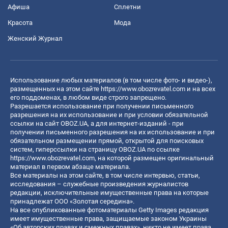
Афиша
Сплетни
Красота
Мода
Женский Журнал
Использование любых материалов (в том числе фото- и видео-),
размещенных на этом сайте
https://www.obozrevatel.com
и на всех
его поддоменах, в любом виде строго запрещено.
Разрешается использование при получении письменного
разрешения на их использование и при условии обязательной
ссылки на сайт OBOZ.UA, а для интернет-изданий - при
получении письменного разрешения на их использование и при
обязательном размещении прямой, открытой для поисковых
систем, гиперссылки на страницу OBOZ.UA по ссылке
https://www.obozrevatel.com
, на которой размещен оригинальный
материал в первом абзаце материала.
Все материалы на этом сайте, в том числе интервью, статьи,
исследования – служебные произведения журналистов
редакции, исключительные имущественные права на которые
принадлежат ООО «Золотая середина».
На все опубликованные фотоматериалы Getty Images редакция
имеет имущественные права, защищаемые законом Украины
«Об авторских правах и смежных правах», никто не имеет права