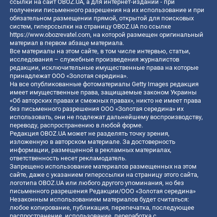
ссылки на сайт OBOZ.UA, а для интернет-изданий - при
получении письменного разрешения на их использование и при
обязательном размещении прямой, открытой для поисковых
систем, гиперссылки на страницу OBOZ.UA по ссылке
https://www.obozrevatel.com
, на которой размещен оригинальный
материал в первом абзаце материала.
Все материалы на этом сайте, в том числе интервью, статьи,
исследования – служебные произведения журналистов
редакции, исключительные имущественные права на которые
принадлежат ООО «Золотая середина».
На все опубликованные фотоматериалы Getty Images редакция
имеет имущественные права, защищаемые законом Украины
«Об авторских правах и смежных правах», никто не имеет права
без письменного разрешения ООО «Золотая середина» их
использовать, они не подлежат дальнейшему воспроизводству,
переводу, распространению в любой форме.
Редакция OBOZ.UA может не разделять точку зрения,
изложенную в авторском материале. За достоверность
информации, размещенной в рекламных материалах,
ответственность несет рекламодатель.
Запрещено использование материалов размещенных на этом
сайте, даже с указанием гиперссылки на страницу этого сайта,
логотипа OBOZ.UA или любого другого упоминания, но без
письменного разрешения Редакции/ООО «Золотая середина»
Незаконным использованием материалов будет считаться:
любое копирование, публикация, перепечатка, последующее
распространение, использование, переработка с