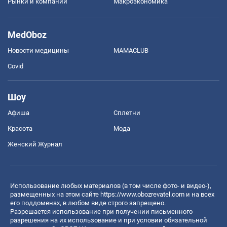
Рынки и компании
Mакроэкономика
MedOboz
Новости медицины
MAMACLUB
Covid
Шоу
Афиша
Сплетни
Красота
Мода
Женский Журнал
Использование любых материалов (в том числе фото- и видео-),
размещенных на этом сайте
https://www.obozrevatel.com
и на всех
его поддоменах, в любом виде строго запрещено.
Разрешается использование при получении письменного
разрешения на их использование и при условии обязательной