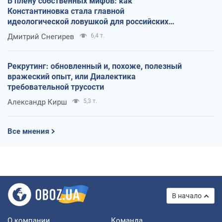
В плену собственных мифов: как
Константиновка стала главной
идеологической ловушкой для российских
оккупантов
Дмитрий Снегирев
6,4 т.
Рекрутинг: обновленный и, похоже, полезный
вражеский опыт, или Диалектика
требовательной трусости
Александр Кирш
5,3 т.
Все мнения
В начало
О компании
Команда