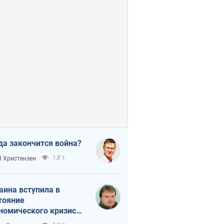
да закончится война?
1,8 т.
 Христензен
аина вступила в
тояние
номического кризиса.
ь ли свет в конце