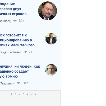
падение
ересов двух
ичных игроков
 тайный план
4,0 т.
ор Швец
мпа и Путина?
ск готовится к
кционированию в
овиях масштабного
нного кризиса
7,8 т.
сандр Левченко
оружия, ни людей: как
ашенко создает
ую армию
1,0 т.
 Тышкевич