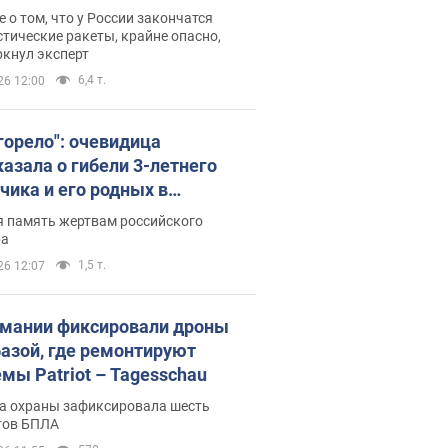
ине? Интервью с Мельником
 о том, что у России закончатся
тические ракеты, крайне опасно,
ркнул эксперт
6,4 т.
26 12:00
 горело": очевидица
казала о гибели 3-летнего
чика и его родных в
льтате атаки РФ на Киевскую
я память жертвам российского
сть. Видео и фото
ра
1,5 т.
26 12:07
рмании фиксировали дроны
базой, где ремонтируют
емы Patriot – Tagesschau
а охраны зафиксировала шесть
тов БПЛА