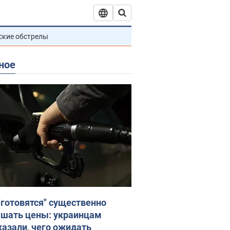
ские обстрелы
ное
"готовятся" существенно
шать цены: украинцам
казали, чего ожидать