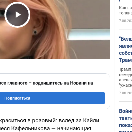
Как на
топли
7.08.20
Play Video
"Бел
явля
собс
Трам
прио
Трамп 
стро
немед
апелля
баль
рсе главного – подпишитесь на Новини на
"ужас
стои
7.08.20
долл
Подписаться
Войн
такт
раситься в розовый: вслед за Кайли
пока
еся Кафельникова — начинающая