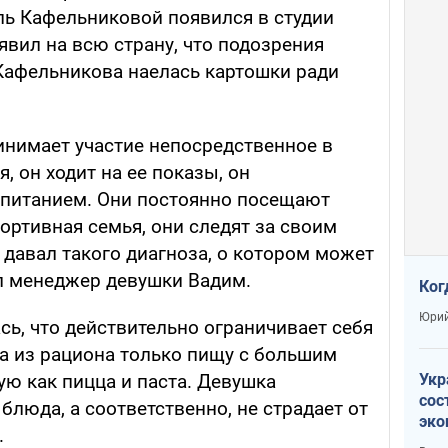
ль Кафельниковой появился в студии
явил на всю страну, что подозрения
Кафельникова наелась картошки ради
инимает участие непосредственное в
, он ходит на ее показы, он
е питанием. Они постоянно посещают
портивная семья, они следят за своим
 давал такого диагноза, о котором может
ил менеджер девушки Вадим.
Ког
Юрий
ь, что действительно ограничивает себя
ла из рациона только пищу с большим
Укр
ую как пицца и паста. Девушка
сос
блюда, а соответственно, не страдает от
эко
.
Ест