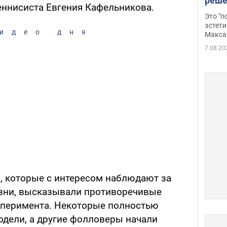
реше
еннисиста Евгения Кафельникова.
росс
Это "
дрон
эстети
идео дня
Макса
7.08.20
, которые с интересом наблюдают за
жизни, высказывали противоречивые
сперимента. Некоторые полностью
дели, а другие фолловеры начали