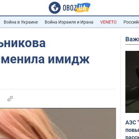
Война в Украине
Война Израиля и Ирана
VENETO
Россий
Важ
ьникова
сменила имидж
АЗС 
повы
расс