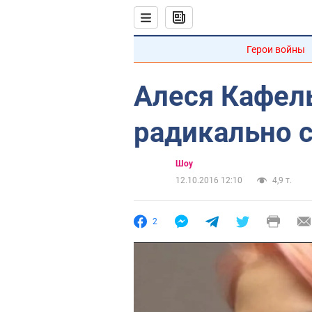
Герои войны
Алеся Кафел
радикально 
Шоу
12.10.2016 12:10
4,9 т.
2