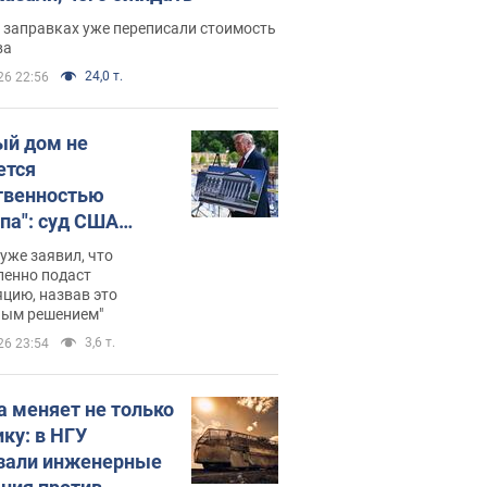
 заправках уже переписали стоимость
ва
24,0 т.
26 22:56
ый дом не
ется
твенностью
па": суд США
становил
уже заявил, что
ительство
ленно подаст
цию, назвав это
ного зала
ным решением"
мостью 400 млн
3,6 т.
26 23:54
аров
а меняет не только
ику: в НГУ
зали инженерные