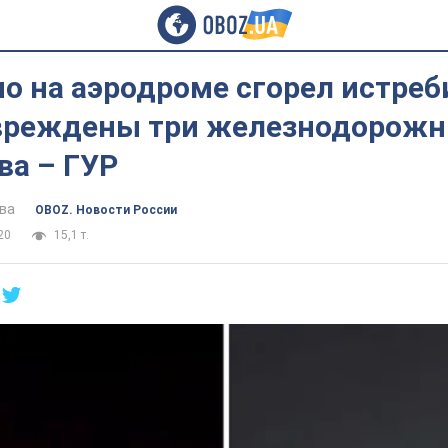
о на аэродроме сгорел истреб
овреждены три железнодорож
ва – ГУР
ва
OBOZ. Новости России
20
15,1 т.