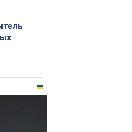
итель
ных