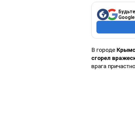
Будьте
Google
В городе
Крым
сгорел вражеск
врага причастн