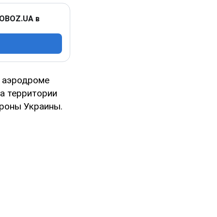
 OBOZ.UA в
а аэродроме
на территории
роны Украины.