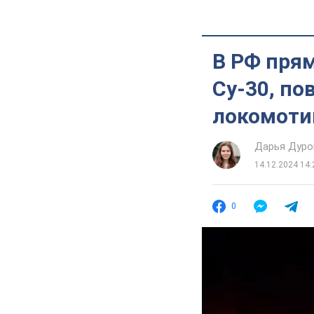
В РФ прям
Су-30, п
локомоти
Дарья Дуро
14.12.2024 14:
0