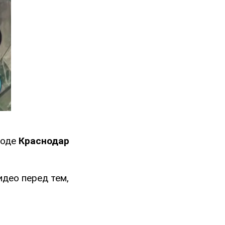
роде
Краснодар
идео перед тем,