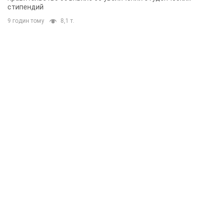
стипендий
9 годин тому
8,1 т.