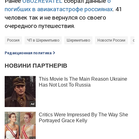
Ранее
OBOZREVATEL
собрал данные
о
погибших в авиакатастрофе россиянах
. 41
человек так и не вернулся со своего
очередного путешествия.
Россия
ЧП в Шереметьево
Шереметьево
Новости России
сай
Редакционная политика