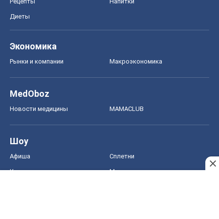
Рецепты
Напитки
Диеты
Экономика
Рынки и компании
Mакроэкономика
MedOboz
Новости медицины
MAMACLUB
Шоу
Афиша
Сплетни
Красота
Мода
Женский Журнал