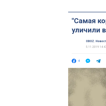
"Самая ко
уличили 
OBOZ. Новос
5.11.2019 14:4
4