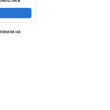
 OBOZ.UA в
ловили на