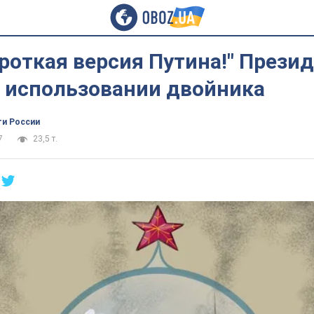
роткая версия Путина!" Прези
в использовании двойника
ти России
7
23,5 т.