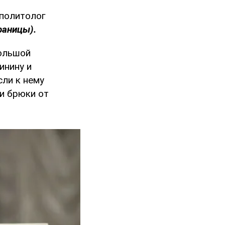
 политолог
раницы).
большой
инину и
ли к нему
и брюки от