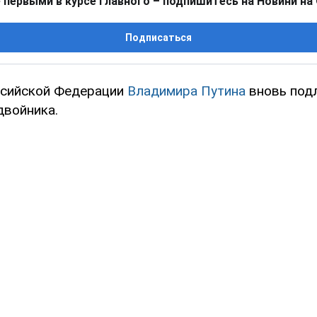
 первыми в курсе главного – подпишитесь на Новини на
Подписаться
ссийской Федерации
Владимира Путина
вновь под
двойника.