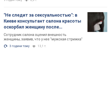
9 годин тому
8,6 т.
"Не следит за сексуальностью": в
Киеве консультант салона красоты
оскорбил женщину после
химиотерапии, разгорелся скандал.
Сотрудник салона оценил внешность
Фото
женщины, заявив, что у нее "мужская стрижка"
3 години тому
13,1 т.