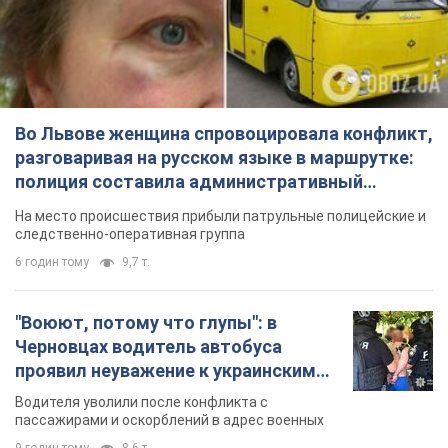
Во Львове женщина спровоцировала конфликт,
разговаривая на русском языке в маршрутке:
полиция составила административный
протокол. Видео
На место происшествия прибыли патрульные полицейские и
следственно-оперативная группа
6 годин тому
9,7 т.
"Воюют, потому что глупы": в
Черновцах водитель автобуса
проявил неуважение к украинским
военным и поплатился за это.
Водителя уволили после конфликта с
Видео
пассажирами и оскорблений в адрес военных