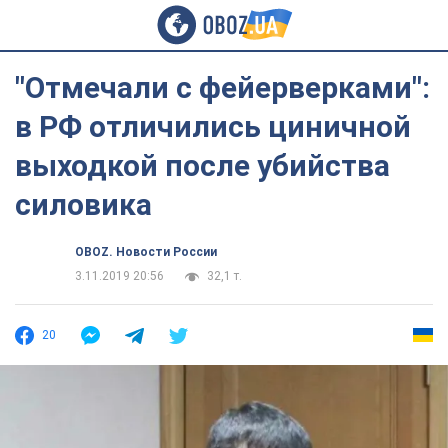
"Отмечали с фейерверками":
в РФ отличились циничной
выходкой после убийства
силовика
OBOZ. Новости России
3.11.2019 20:56
32,1 т.
20