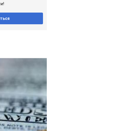
и!
ться