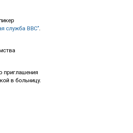
пикер
ая служба ВВС"
.
омства
го приглашения
кой в больницу.