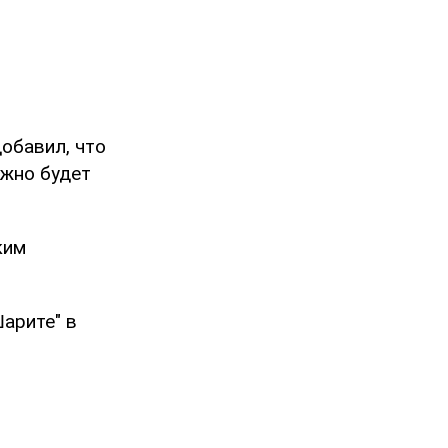
обавил, что
ожно будет
ким
арите" в