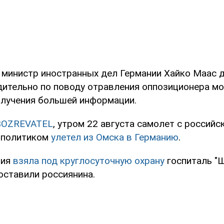
 министр иностранных дел Германии Хайко Маас д
дительно по поводу отравления оппозиционера м
олучения большей информации.
BOZREVATEL
, утром 22 августа самолет с российс
 политиком
улетел из Омска в Германию
.
ция
взяла под круглосуточную охрану
госпиталь "Ш
оставили россиянина.