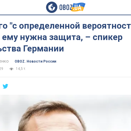
о "с определенной вероятнос
му нужна защита, –​​​​​​​ спикер
ьства Германии
енко
OBOZ. Новости России
29
14,5 т.