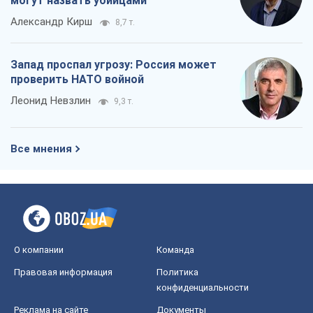
могут назвать убийцами
Александр Кирш
8,7 т.
Запад проспал угрозу: Россия может
проверить НАТО войной
Леонид Невзлин
9,3 т.
Все мнения
О компании
Команда
Правовая информация
Политика
конфиденциальности
Реклама на сайте
Документы