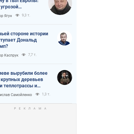
ну в тыл Европы:
 угрозой
тическая
9,3 т.
ор Ягун
истика
чьей стороне истории
тупает Дональд
мп?
7,7 т.
ор Каспрук
иеве вырубили более
 крупных деревьев
и теплотрассы и
реки Генплану
1,3 т.
ислав Самойленко