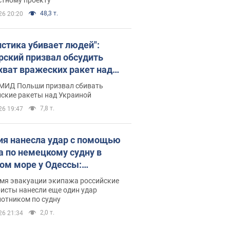
48,3 т.
26 20:20
истика убивает людей":
рский призвал обсудить
хват вражеских ракет над
иной
 МИД Польши призвал сбивать
йские ракеты над Украиной
7,8 т.
26 19:47
ия нанесла удар с помощью
а по немецкому судну в
ом море у Одессы:
обности
емя эвакуации экипажа российские
исты нанесли еще один удар
лотником по судну
2,0 т.
26 21:34