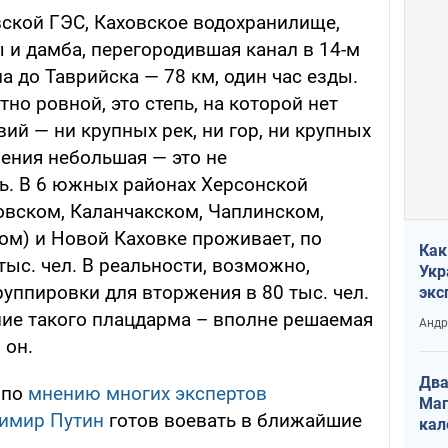
вской ГЭС, Каховское водохранилище,
и дамба, перегородившая канал в 14-м
а до Таврийска — 78 км, один час езды.
но ровной, это степь, на которой нет
ий — ни крупных рек, ни гор, ни крупных
ления небольшая — это не
. В 6 южных районах Херсонской
овском, Каланчакском, Чаплинском,
ом) и Новой Каховке проживает, по
Как
ыс. чел. В реальности, возможно,
Укр
уппировки для вторжения в 80 тыс. чел.
экс
неф
ние такого плацдарма – вполне решаемая
Андр
 он.
Два
, по
мнению многих экспертов
Маг
димир Путин
готов воевать в ближайшие
кал