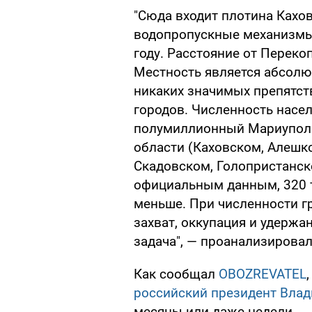
"Сюда входит плотина Кахо
водопропускные механизмы 
году. Расстояние от Перекоп
Местность является абсолют
никаких значимых препятств
городов. Численность насе
полумиллионный Мариуполь
области (Каховском, Алешк
Скадовском, Голопристанск
официальным данным, 320 т
меньше. При численности гр
захват, оккупация и удержа
задача", — проанализировал
Как сообщал
OBOZREVATEL
российский президент Вла
месяцы или даже недели.