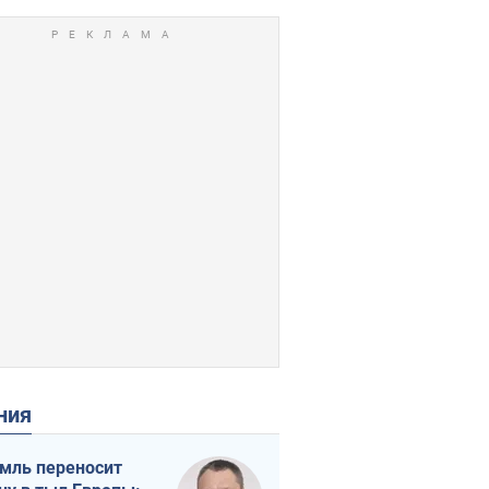
ения
мль переносит