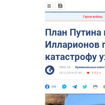
Герои войны
План Путина 
Илларионов 
катастрофу 
OBOZ.UA
Криминальные новос
18.12.2018 07:40
111,1 т.
398