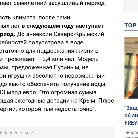
упает семилетний засушливый период.
ость климата: после семи
TO
ных лет
в следующем году наступает
ериод.
До аннексии Северо-Крымский
ебностей полуострова в воде.
статочно для поддержания жизни в
м проживает — 2,4 млн чел. Модель
азы, предложенная Путиным, не
мой игрушки абсолютно невозможный
адо как-то обеспечить получение воды.
13 млрд евро. Это огромная сумма,
ющая ежегодные дотации на Крым. Плюс
"Защ
ргии, которой там недостаточно", —
об а
FREY
подд
Европ
совме