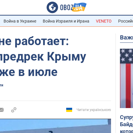
Война в Украине
Война Израиля и Ирана
VENETO
Россий
Важ
не работает:
предрек Крыму
уже в июле
ти
Читати українською
Супр
Байд
кото