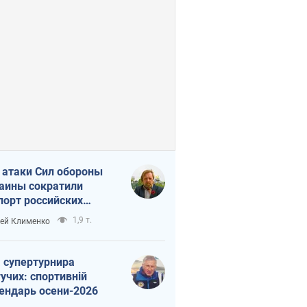
 атаки Сил обороны
аины сократили
порт российских
тепродуктов
1,9 т.
ей Клименко
 супертурнира
учих: спортивній
ендарь осени-2026