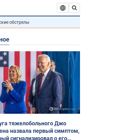
ские обстрелы
ное
уга тяжелобольного Джо
ена назвала первый симптом,
рый сигнализировал о его