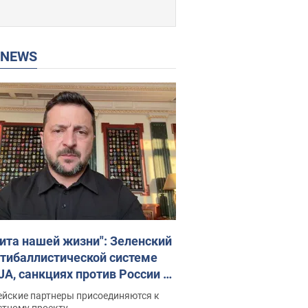
P NEWS
ита нашей жизни": Зеленский
нтибаллистической системе
JA, санкциях против России и
ержке аграриев. Видео
ейские партнеры присоединяются к
стному проекту