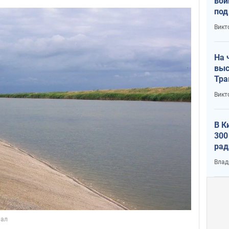
вой
под
кри
Викт
лог
На 
выс
Тра
Викт
В К
300
рад
воп
Влад