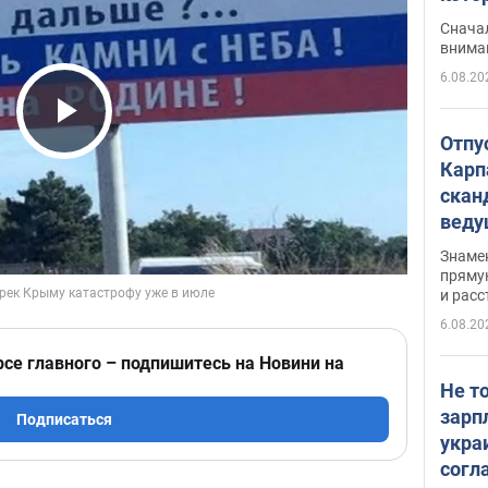
"агр
Сначал
внима
6.08.20
Play Video
Отпу
Карп
скан
вед
несп
Знаме
захе
пряму
и расс
6.08.20
рсе главного – подпишитесь на Новини на
Не т
зарп
Подписаться
укра
согл