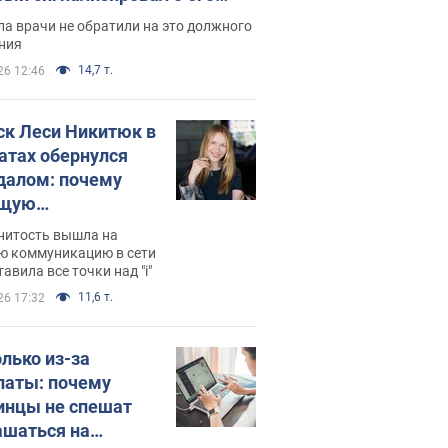
ессивном" раке
а врачи не обратили на это должного
ния
14,7 т.
26 12:46
ск Леси Никитюк в
атах обернулся
далом: почему
ущую
раведливо
нитость вышла на
йтили
ю коммуникацию в сети
тавила все точки над "i"
11,6 т.
26 17:32
олько из-за
латы: почему
инцы не спешат
ашаться на