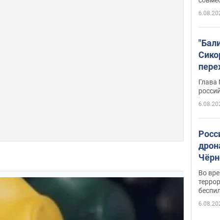
6.08.20
"Бал
Сико
пере
Укра
Глава
росси
6.08.20
Росс
дрон
Чёрн
подр
Во вр
террор
беспи
6.08.20