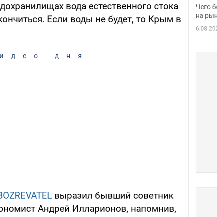
вака
дохранилищах вода естественного стока
Чего б
на рын
ончиться. Если воды не будет, то Крым в
6.08.20
идео дня
BOZREVATEL
выразил бывший советник
кономист Андрей Илларионов, напомнив,