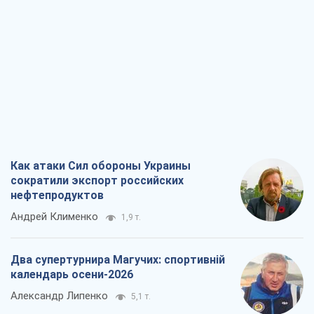
Как атаки Сил обороны Украины
сократили экспорт российских
нефтепродуктов
Андрей Клименко
1,9 т.
Два супертурнира Магучих: спортивній
календарь осени-2026
Александр Липенко
5,1 т.
Ракетный щит и меч Украины: ставка
на производство собственных ракет
Кирилл Татаринов
2,7 т.
Посмертная "презумпция виновности":
кто разрешил ТЦК судить погибших