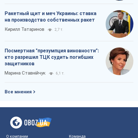
защитников
Марина Ставнійчук
6,1 т.
Все мнения
О компании
Команда
Правовая информация
Политика
конфиденциальности
Реклама на сайте
Документы
Редакционная политика
Журналисты OBOZ.UA на месте
событий