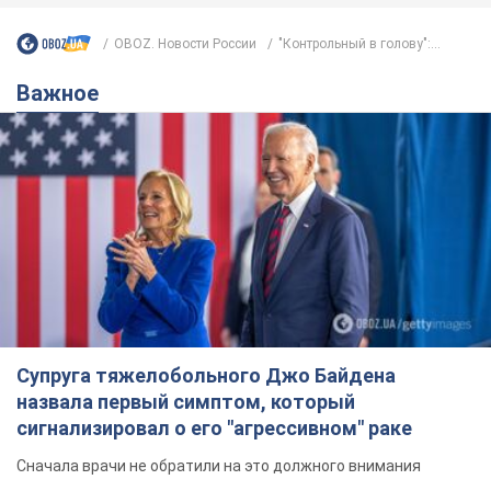
Супруга тяжелобольного Джо Байдена
назвала первый симптом, который
сигнализировал о его "агрессивном" раке
Сначала врачи не обратили на это должного внимания
11 годин тому
14,9 т.
Отпуск Леси Никитюк в Карпатах
обернулся скандалом: почему
ведущую несправедливо захейтили
Знаменитость вышла на прямую
коммуникацию в сети и расставила все точки
над "i"