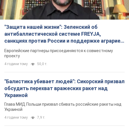
4 години тому
50,0 т.
"Балистика убивает людей": Сикорский призвал
обсудить перехват вражеских ракет над
Украиной
Глава МИД Польши призвал сбивать российские ракеты над
Украиной
4 години тому
7,9 т.
Россия нанесла удар с помощью дрона по
немецкому судну в Чёрном море у Одессы:
подробности
Во время эвакуации экипажа российские террористы
нанесли еще один удар беспилотником по судну
3 години тому
2,2 т.