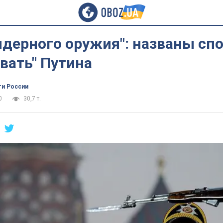
ядерного оружия": названы сп
вать" Путина
ти России
0
30,7 т.