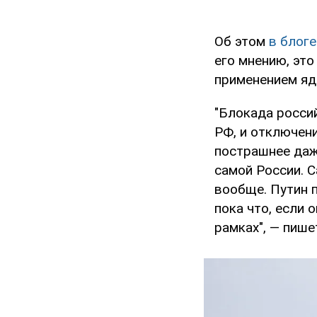
Об этом
в блоге
его мнению, эт
применением яд
"Блокада россий
РФ, и отключен
пострашнее даж
самой России. 
вообще. Путин п
пока что, если 
рамках", — пише