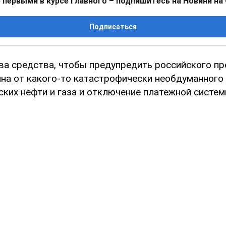
 первыми в курсе главного – подпишитесь на Новини на
Подписаться
два средства, чтобы предупредить российского п
на от какого-то катастрофически необдуманного 
ских нефти и газа и отключение платежной систем