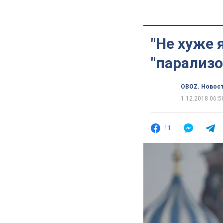
"Не хуже 
"парализо
OBOZ. Новос
1.12.2018 06:5
11