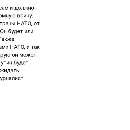
сам и должно
омную войну,
страны НАТО, от
 Он будет или
 Также
ами НАТО, и так
торую он может
Путин будет
ожидать
урналист.