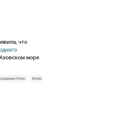
явила, что
одного
 Азовском море
ладимир Путин
Матвей Ганапольский