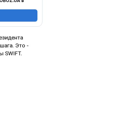
 OBOZ.UA в
резидента
шага. Это -
ы SWIFT.