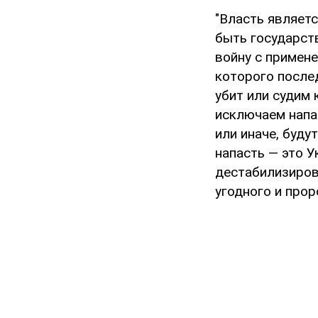
"Власть являет
быть государст
войну с примен
которого послед
убит или судим
исключаем напа
или иначе, буду
напасть — это У
дестабилизиров
угодного и прор