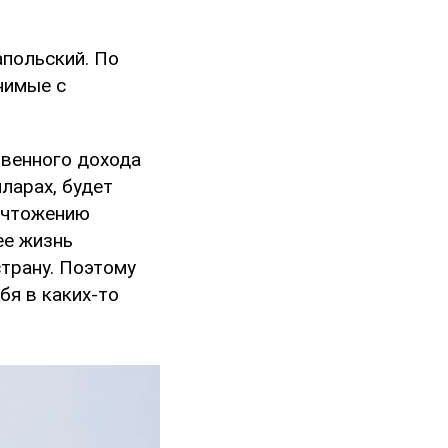
польский. По
нимые с
твенного дохода
ларах, будет
ничтожению
ее жизнь
страну. Поэтому
бя в каких-то