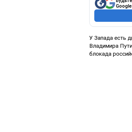
Будьте
Google
У Запада есть 
Владимира Пути
блокада россий