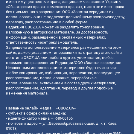
имеет имущественные права, защищаемые законом Украины
«Об авторских правах и смежных правах», никто не имеет права
без письменного разрешения ООО «Золотая середина» их
использовать, они не подлежат дальнейшему воспроизводству,
переводу, распространению в любой форме.
Редакция OBOZ.UA может не разделять точку зрения,
изложенную в авторском материале. За достоверность
информации, размещенной в рекламных материалах,
ответственность несет рекламодатель.
Запрещено использование материалов размещенных на этом
сайте, даже с указанием гиперссылки на страницу этого сайта,
логотипа OBOZ.UA или любого другого упоминания, но без
письменного разрешения Редакции/ООО «Золотая середина»
Незаконным использованием материалов будет считаться:
любое копирование, публикация, перепечатка, последующее
распространение, использование, переработка с
использованием, включением в состав других материалов,
распространение, адаптация, перевод и другие подобные
изменения материала.
Название онлайн медиа — «OBOZ.UA»
- субъект в сфере онлайн медиа;
- идентификатор медиа — R40-06156;
- почтовый адрес — ул. Деревообрабатывающая, д. 7, г. Киев,
01013;
- адрес электронной почты —
[email protected]
; - телефон — (044)