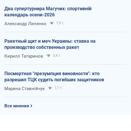
Два супертурнира Магучих: спортивній
календарь осени-2026
Александр Липенко
7,9 т.
Ракетный щит и меч Украины: ставка на
производство собственных ракет
Кирилл Татаринов
3,4 т.
Посмертная "презумпция виновности": кто
разрешил ТЦК судить погибших защитников
Марина Ставнійчук
7,7 т.
Все мнения