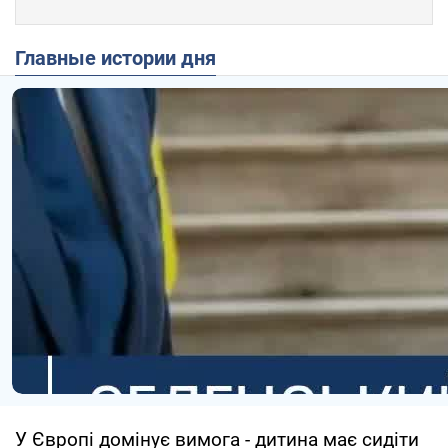
Главные истории дня
У Європі домінує вимога - дитина має сидіти