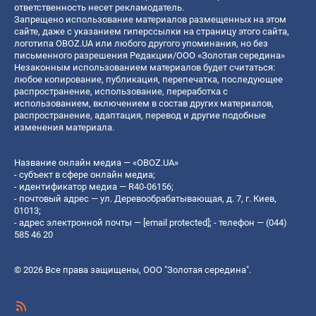
ответственность несет рекламодатель.
Запрещено использование материалов размещенных на этом
сайте, даже с указанием гиперссылки на страницу этого сайта,
логотипа OBOZ.UA или любого другого упоминания, но без
письменного разрешения Редакции/ООО «Золотая середина»
Незаконным использованием материалов будет считаться:
любое копирование, публикация, перепечатка, последующее
распространение, использование, переработка с
использованием, включением в состав других материалов,
распространение, адаптация, перевод и другие подобные
изменения материала.
Название онлайн медиа — «OBOZ.UA»
- субъект в сфере онлайн медиа;
- идентификатор медиа — R40-06156;
- почтовый адрес — ул. Деревообрабатывающая, д. 7, г. Киев,
01013;
- адрес электронной почты —
[email protected]
; - телефон — (044)
585 46 20
© 2026 Все права защищены, ООО "Золотая середина".