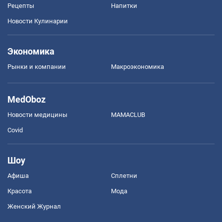
Рецепты
Напитки
Новости Кулинарии
Экономика
Рынки и компании
Mакроэкономика
MedOboz
Новости медицины
MAMACLUB
Covid
Шоу
Афиша
Сплетни
Красота
Мода
Женский Журнал