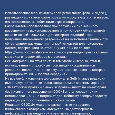
Использование любых материалов (в том числе фото- и видео-),
размещенных на этом сайте
https://www.obozrevatel.com
и на всех
его поддоменах, в любом виде строго запрещено.
Разрешается использование при получении письменного
разрешения на их использование и при условии обязательной
ссылки на сайт OBOZ.UA, а для интернет-изданий - при
получении письменного разрешения на их использование и при
обязательном размещении прямой, открытой для поисковых
систем, гиперссылки на страницу OBOZ.UA по ссылке
https://www.obozrevatel.com
, на которой размещен оригинальный
материал в первом абзаце материала.
Все материалы на этом сайте, в том числе интервью, статьи,
исследования – служебные произведения журналистов
редакции, исключительные имущественные права на которые
принадлежат ООО «Золотая середина».
На все опубликованные фотоматериалы Getty Images редакция
имеет имущественные права, защищаемые законом Украины
«Об авторских правах и смежных правах», никто не имеет права
без письменного разрешения ООО «Золотая середина» их
использовать, они не подлежат дальнейшему воспроизводству,
переводу, распространению в любой форме.
Редакция OBOZ.UA может не разделять точку зрения,
изложенную в авторском материале. За достоверность
информации, размещенной в рекламных материалах,