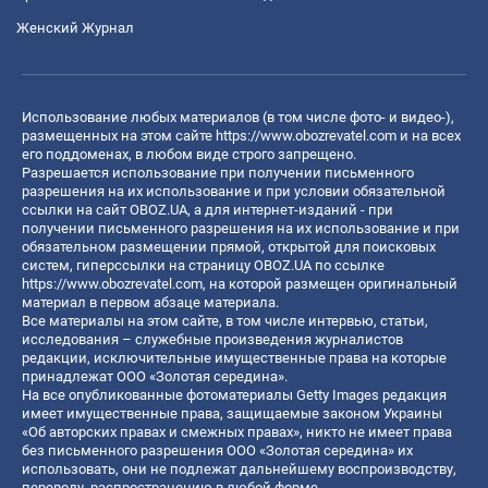
Женский Журнал
Использование любых материалов (в том числе фото- и видео-),
размещенных на этом сайте
https://www.obozrevatel.com
и на всех
его поддоменах, в любом виде строго запрещено.
Разрешается использование при получении письменного
разрешения на их использование и при условии обязательной
ссылки на сайт OBOZ.UA, а для интернет-изданий - при
получении письменного разрешения на их использование и при
обязательном размещении прямой, открытой для поисковых
систем, гиперссылки на страницу OBOZ.UA по ссылке
https://www.obozrevatel.com
, на которой размещен оригинальный
материал в первом абзаце материала.
Все материалы на этом сайте, в том числе интервью, статьи,
исследования – служебные произведения журналистов
редакции, исключительные имущественные права на которые
принадлежат ООО «Золотая середина».
На все опубликованные фотоматериалы Getty Images редакция
имеет имущественные права, защищаемые законом Украины
«Об авторских правах и смежных правах», никто не имеет права
без письменного разрешения ООО «Золотая середина» их
использовать, они не подлежат дальнейшему воспроизводству,
переводу, распространению в любой форме.