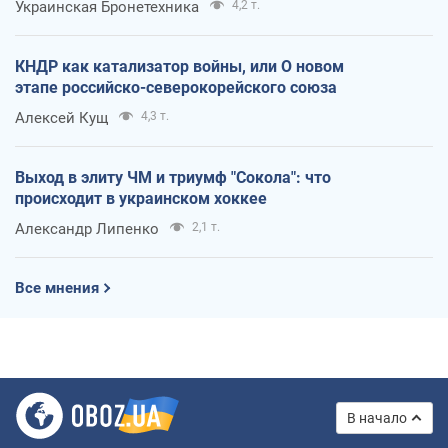
Украинская Бронетехника
4,2 т.
КНДР как катализатор войны, или О новом
этапе российско-северокорейского союза
Алексей Кущ
4,3 т.
Выход в элиту ЧМ и триумф "Сокола": что
происходит в украинском хоккее
Александр Липенко
2,1 т.
Все мнения
В начало