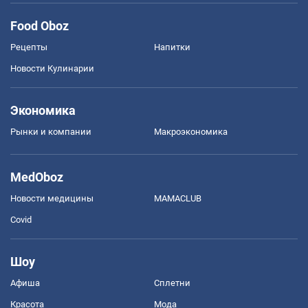
Food Oboz
Рецепты
Напитки
Новости Кулинарии
Экономика
Рынки и компании
Mакроэкономика
MedOboz
Новости медицины
MAMACLUB
Covid
Шоу
Афиша
Сплетни
Красота
Мода