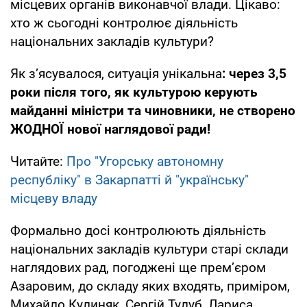
місцевих органів виконавчої влади. Цікаво:
хто ж сьогодні контролює діяльність
національних закладів культури?
Як зʼясувалося, ситуація унікальна
: через 3,5
роки після того, як культурою керують
майданні міністри та чиновники, не створено
ЖОДНОЇ нової наглядової ради!
Читайте:
Про "Угорську автономну
республіку" в Закарпатті й "українську"
місцеву владу
Формально досі контролюють діяльність
національних закладів культури старі склади
наглядових рад, погоджені ще премʼєром
Азаровим, до складу яких входять, приміром,
Михайло Кулиняк, Сергій Тулуб, Лариса