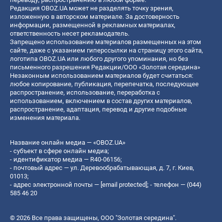
Редакция OBOZ.UA может не разделять точку зрения,
изложенную в авторском материале. За достоверность
информации, размещенной в рекламных материалах,
ответственность несет рекламодатель.
Запрещено использование материалов размещенных на этом
сайте, даже с указанием гиперссылки на страницу этого сайта,
логотипа OBOZ.UA или любого другого упоминания, но без
письменного разрешения Редакции/ООО «Золотая середина»
Незаконным использованием материалов будет считаться:
любое копирование, публикация, перепечатка, последующее
распространение, использование, переработка с
использованием, включением в состав других материалов,
распространение, адаптация, перевод и другие подобные
изменения материала.
Название онлайн медиа — «OBOZ.UA»
- субъект в сфере онлайн медиа;
- идентификатор медиа — R40-06156;
- почтовый адрес — ул. Деревообрабатывающая, д. 7, г. Киев,
01013;
- адрес электронной почты —
[email protected]
; - телефон — (044)
585 46 20
© 2026 Все права защищены, ООО "Золотая середина".