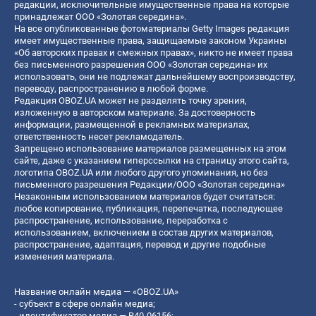
редакции, исключительные имущественные права на которые
принадлежат ООО «Золотая середина».
На все опубликованные фотоматериалы Getty Images редакция
имеет имущественные права, защищаемые законом Украины
«Об авторских правах и смежных правах», никто не имеет права
без письменного разрешения ООО «Золотая середина» их
использовать, они не подлежат дальнейшему воспроизводству,
переводу, распространению в любой форме.
Редакция OBOZ.UA может не разделять точку зрения,
изложенную в авторском материале. За достоверность
информации, размещенной в рекламных материалах,
ответственность несет рекламодатель.
Запрещено использование материалов размещенных на этом
сайте, даже с указанием гиперссылки на страницу этого сайта,
логотипа OBOZ.UA или любого другого упоминания, но без
письменного разрешения Редакции/ООО «Золотая середина»
Незаконным использованием материалов будет считаться:
любое копирование, публикация, перепечатка, последующее
распространение, использование, переработка с
использованием, включением в состав других материалов,
распространение, адаптация, перевод и другие подобные
изменения материала.
Название онлайн медиа — «OBOZ.UA»
- субъект в сфере онлайн медиа;
- идентификатор медиа — R40-06156;