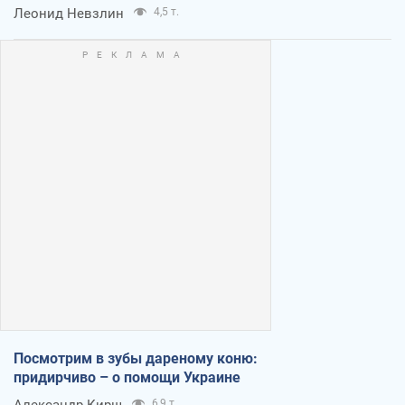
Леонид Невзлин
4,5 т.
Посмотрим в зубы дареному коню:
придирчиво – о помощи Украине
Александр Кирш
6,9 т.