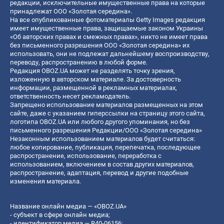
редакции, исключительные имущественные права на которые
принадлежат ООО «Золотая середина».
На все опубликованные фотоматериалы Getty Images редакция
имеет имущественные права, защищаемые законом Украины
«Об авторских правах и смежных правах», никто не имеет права
без письменного разрешения ООО «Золотая середина» их
использовать, они не подлежат дальнейшему воспроизводству,
переводу, распространению в любой форме.
Редакция OBOZ.UA может не разделять точку зрения,
изложенную в авторском материале. За достоверность
информации, размещенной в рекламных материалах,
ответственность несет рекламодатель.
Запрещено использование материалов размещенных на этом
сайте, даже с указанием гиперссылки на страницу этого сайта,
логотипа OBOZ.UA или любого другого упоминания, но без
письменного разрешения Редакции/ООО «Золотая середина»
Незаконным использованием материалов будет считаться:
любое копирование, публикация, перепечатка, последующее
распространение, использование, переработка с
использованием, включением в состав других материалов,
распространение, адаптация, перевод и другие подобные
изменения материала.
Название онлайн медиа — «OBOZ.UA»
- субъект в сфере онлайн медиа;
- идентификатор медиа — R40-06156;