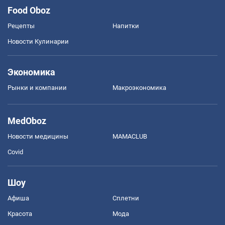
Food Oboz
Рецепты
Напитки
Новости Кулинарии
Экономика
Рынки и компании
Mакроэкономика
MedOboz
Новости медицины
MAMACLUB
Covid
Шоу
Афиша
Сплетни
Красота
Мода