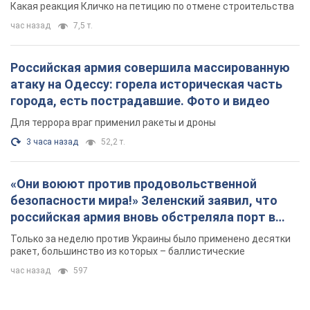
Какая реакция Кличко на петицию по отмене строительства
час назад
7,5 т.
Российская армия совершила массированную
атаку на Одессу: горела историческая часть
города, есть пострадавшие. Фото и видео
Для террора враг применил ракеты и дроны
3 часа назад
52,2 т.
«Они воюют против продовольственной
безопасности мира!» Зеленский заявил, что
российская армия вновь обстреляла порт в
Одессе
Только за неделю против Украины было применено десятки
ракет, большинство из которых – баллистические
час назад
597