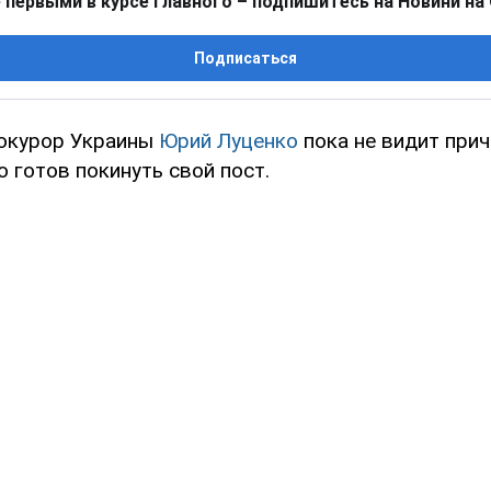
 первыми в курсе главного – подпишитесь на Новини на
Подписаться
окурор Украины
Юрий Луценко
пока не видит прич
о готов покинуть свой пост.