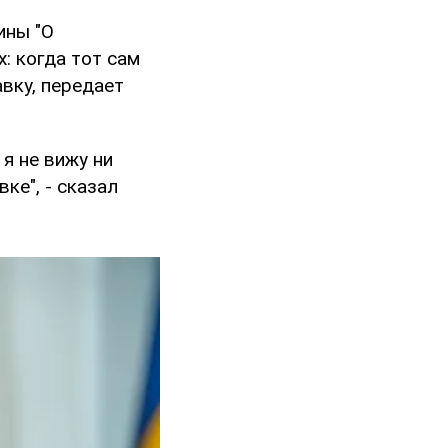
ины "О
: когда тот сам
авку, передает
я не вижу ни
ке", - сказал