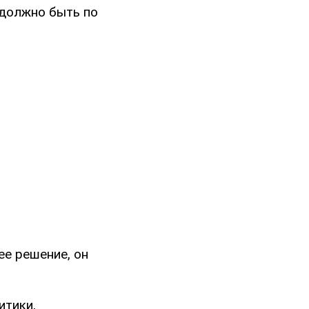
е должно быть по
е решение, он
итики,