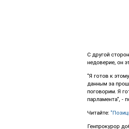
С другой сторон
недоверие, он э
"Я готов к этом
данным за прошл
поговорим. Я го
парламента", - 
Читайте:
"Позиц
Генпрокурор доб