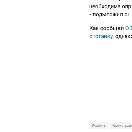
необходима опр
- подытожил он.
Как сообщал
O
отставку
, одна
Украина
Юрий Луце