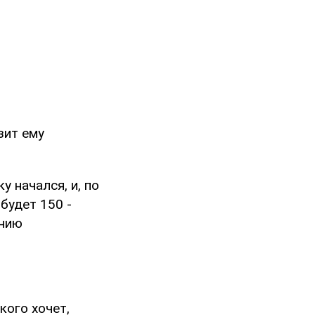
зит ему
у начался, и, по
будет 150 -
ению
кого хочет,