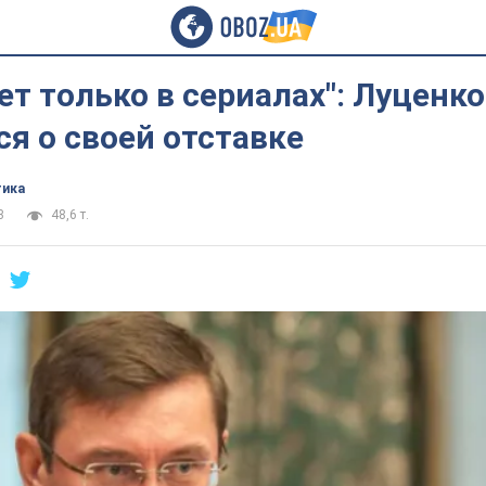
ет только в сериалах": Луценко
я о своей отставке
тика
3
48,6 т.