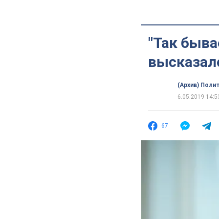
"Так быва
высказалс
(Архив) Поли
6.05.2019 14:5
67