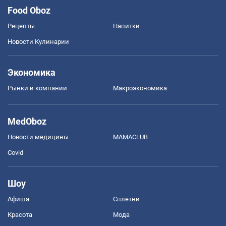
Food Oboz
Рецепты
Напитки
Новости Кулинарии
Экономика
Рынки и компании
Mакроэкономика
MedOboz
Новости медицины
MAMACLUB
Covid
Шоу
Афиша
Сплетни
Красота
Мода