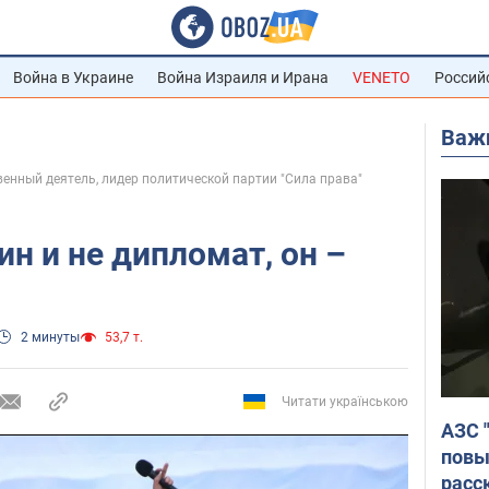
Война в Украине
Война Израиля и Ирана
VENETO
Россий
Важ
енный деятель, лидер политической партии "Сила права"
ин и не дипломат, он –
2 минуты
53,7 т.
Читати українською
АЗС 
повы
расс