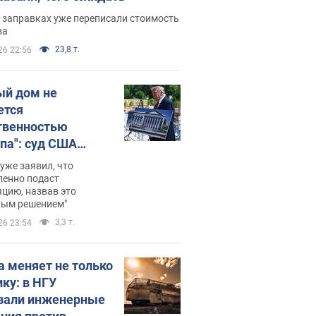
 заправках уже переписали стоимость
ва
23,8 т.
26 22:56
ый дом не
ется
твенностью
па": суд США
становил
уже заявил, что
ительство
ленно подаст
цию, назвав это
ного зала
ным решением"
мостью 400 млн
3,3 т.
26 23:54
аров
а меняет не только
ику: в НГУ
зали инженерные