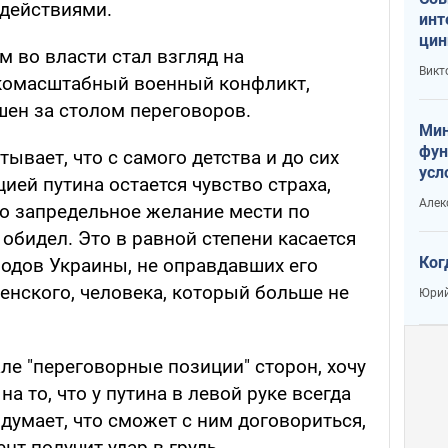
действиями.
инт
цин
 во власти стал взгляд на
или
Викт
окомасштабный военный конфликт,
Тра
ен за столом переговоров.
Мин
фун
ывает, что с самого детства и до сих
усл
ей путина остается чувство страха,
вое
Алек
то запредельное желание мести по
 обидел. Это в равной степени касается
Ког
одов Украины, не оправдавших его
енского, человека, который больше не
Юрий
ле "переговорные позиции" сторон, хочу
а то, что у путина в левой руке всегда
о думает, что сможет с ним договориться,
т получит удар в грудь.