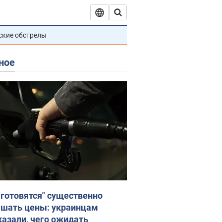
ские обстрелы
ное
"готовятся" существенно
шать цены: украинцам
казали, чего ожидать