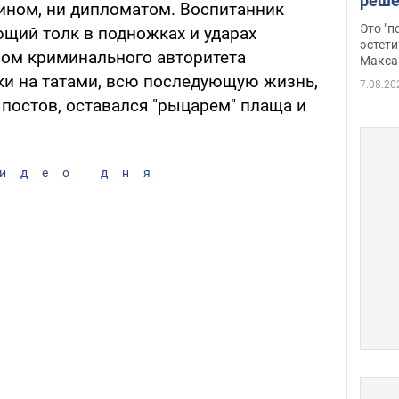
реше
оином, ни дипломатом. Воспитанник
росс
Это "
ющий толк в подножках и ударах
дрон
эстети
вом криминального авторитета
Макса
и на татами, всю последующую жизнь,
7.08.20
постов, оставался "рыцарем" плаща и
идео дня