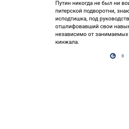
Путин никогда не был ни в
питерской подворотни, зна
исподтишка, под руководст
отшлифовавший свои навык
независимо от занимаемых 
кинжала.
В