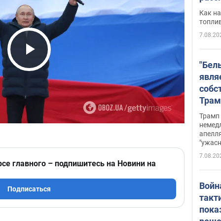
Как на
топли
7.08.20
Play Video
"Бел
явля
собс
Трам
прио
Трамп 
стро
немед
апелля
баль
"ужас
стои
7.08.20
долл
рсе главного – подпишитесь на Новини на
Войн
Подписаться
такт
пока