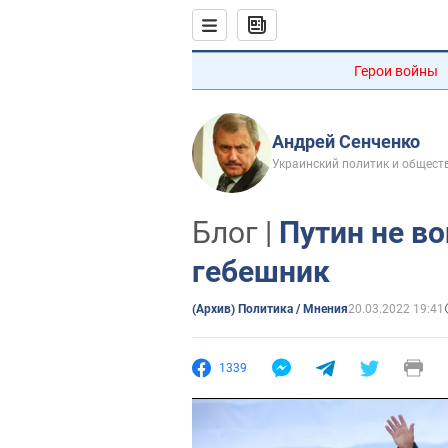
Герои войны
Андрей Сенченко
Украинский политик и обществ
Блог |
Путин не во
гебешник
(Архив) Политика / Мнения
20.03.2022 19:41
1339