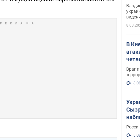
Инте
Владим
украи
виден
партне
8.08.20
В Ки
атак
четв
Враг 
терро
8.0
Укра
Сызр
набл
"Сив
Росси
Фото
8.0