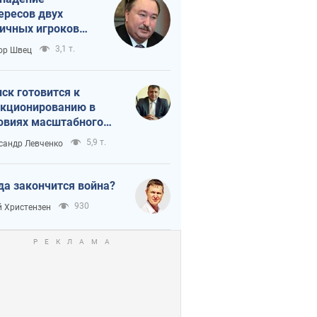
ересов двух
ичных игроков
 тайный план
3,1 т.
ор Швец
мпа и Путина?
ск готовится к
кционированию в
овиях масштабного
нного кризиса
5,9 т.
сандр Левченко
да закончится война?
930
 Христензен