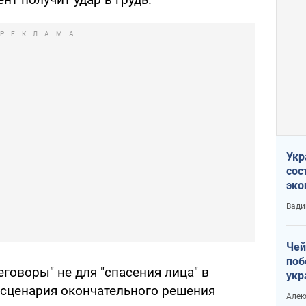
Укр
сос
эко
Ест
Вади
тун
Чей
поб
говоры" не для "спасения лица" в
укр
 сценария окончательного решения
чин
Алек
наз