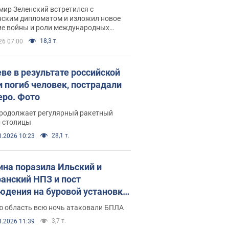
рвью с Безсмертным
ир Зеленский встретился с
нским дипломатом и изложил новое
ие войны и роли международных
ров в борьбе с Россией
18,3 т.
26 07:00
еве в результате российской
и погиб человек, пострадали
еро. Фото
продолжает регулярный ракетный
р столицы
28,1 т.
8.2026 10:23
ина поразила Ильский и
анский НПЗ и пост
юдения на буровой установке
аш": Генштаб раскрыл детали.
ю область всю ночь атаковали БПЛА
 и видео
3,7 т.
8.2026 11:39