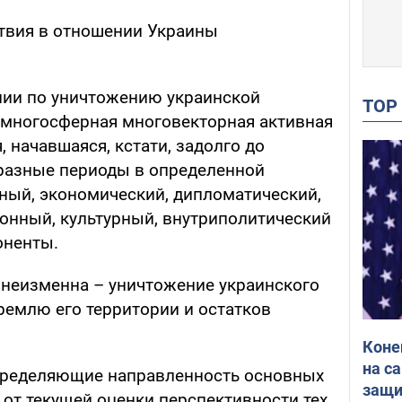
ствия в отношении Украины
нии по уничтожению украинской
TO
 многосферная многовекторная активная
 начавшаяся, кстати, задолго до
 разные периоды в определенной
ный, экономический, дипломатический,
онный, культурный, внутриполитический
оненты.
а неизменна – уничтожение украинского
ремлю его территории и остатков
Коне
на с
определяющие направленность основных
защи
т от текущей оценки перспективности тех