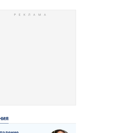
ения
падение