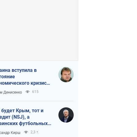
аина вступила в
тояние
номического кризиса.
ь ли свет в конце
615
м Денисенко
неля?
 будет Крым, тот и
едит (NSJ), а
аинских футбольных
овников могут
2,3 т.
сандр Кирш
вать убийцами