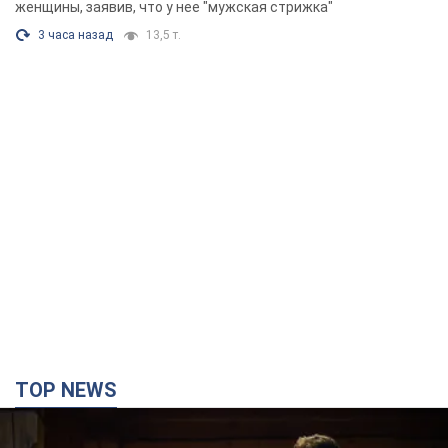
Фото
женщины, заявив, что у нее "мужская стрижка"
3 часа назад
13,5 т.
TOP NEWS