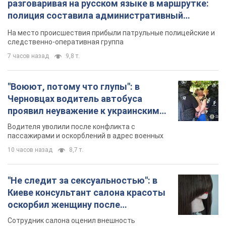
разговаривая на русском языке в маршрутке:
полиция составила административный
протокол. Видео
На место происшествия прибыли патрульные полицейские и
следственно-оперативная группа
7 часов назад
9,8 т.
"Воюют, потому что глупы": в
Черновцах водитель автобуса
проявил неуважение к украинским
военным и поплатился за это.
Водителя уволили после конфликта с
Видео
пассажирами и оскорблений в адрес военных
10 часов назад
8,7 т.
"Не следит за сексуальностью": в
Киеве консультант салона красоты
оскорбил женщину после
химиотерапии, разгорелся скандал.
Сотрудник салона оценил внешность