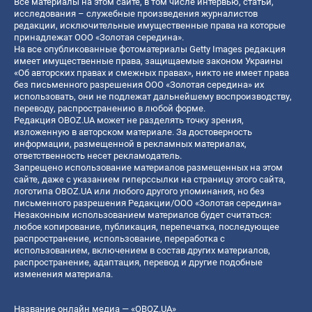
Все материалы на этом сайте, в том числе интервью, статьи,
исследования – служебные произведения журналистов
редакции, исключительные имущественные права на которые
принадлежат ООО «Золотая середина».
На все опубликованные фотоматериалы Getty Images редакция
имеет имущественные права, защищаемые законом Украины
«Об авторских правах и смежных правах», никто не имеет права
без письменного разрешения ООО «Золотая середина» их
использовать, они не подлежат дальнейшему воспроизводству,
переводу, распространению в любой форме.
Редакция OBOZ.UA может не разделять точку зрения,
изложенную в авторском материале. За достоверность
информации, размещенной в рекламных материалах,
ответственность несет рекламодатель.
Запрещено использование материалов размещенных на этом
сайте, даже с указанием гиперссылки на страницу этого сайта,
логотипа OBOZ.UA или любого другого упоминания, но без
письменного разрешения Редакции/ООО «Золотая середина»
Незаконным использованием материалов будет считаться:
любое копирование, публикация, перепечатка, последующее
распространение, использование, переработка с
использованием, включением в состав других материалов,
распространение, адаптация, перевод и другие подобные
изменения материала.
Название онлайн медиа — «OBOZ.UA»