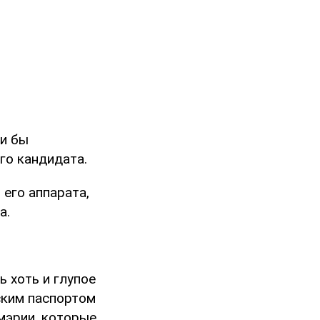
ли бы
го кандидата.
 его аппарата,
а.
ь хоть и глупое
сским паспортом
мэрии, которые