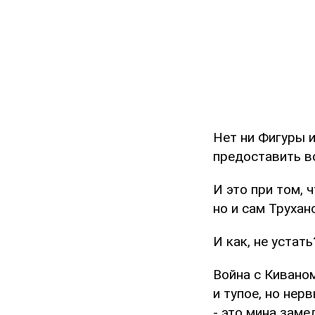
Нет ни Фигуры и
предоставить в
И это при том, 
но и сам Трухан
И как, не устать
Война с Киваном
и тупое, но нер
- это мина зам