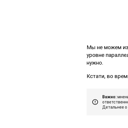
Мы не можем из
уровне параллел
нужно.
Кстати, во врем
Важно:
мнени
ответственно
Детальнее о