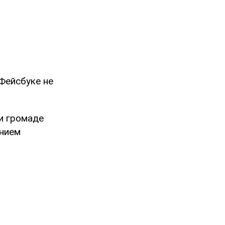
Фейсбуке не
и громаде
анием