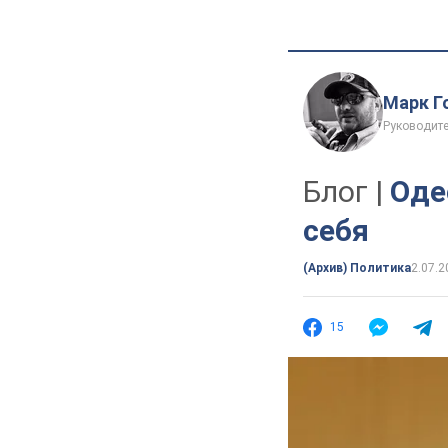
Марк Г
Руководите
Блог |
Оде
себя
(Архив) Политика
2.07.2
15