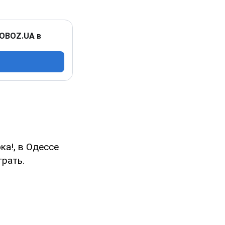
 OBOZ.UA в
ока!, в Одессе
грать.