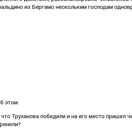
фальдино из Бергамо нескольким господам одновр
об этом.
что Труханова победили и на его место пришел ч
хренели?