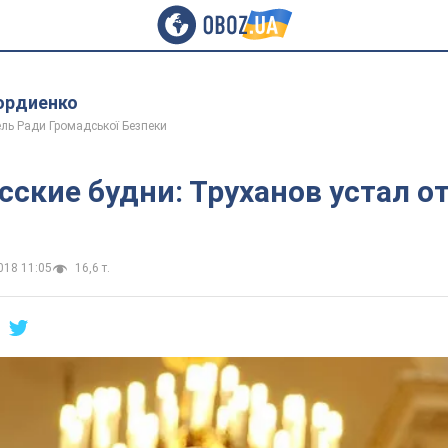
ордиенко
ль Ради Громадської Безпеки
сские будни: Труханов устал о
018 11:05
16,6 т.