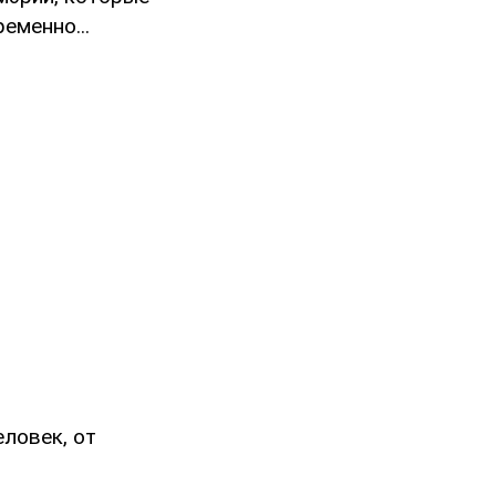
еменно...
еловек, от