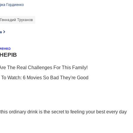
рка Гордиенко
Геннадий Труханов
а
иенко