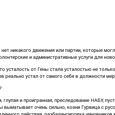
 нет никакого движения или партии, которые мог
олонтерские и административные услуги для ново
что усталость от Гены стала усталостью не только
ов реально устал от самого себя в должности мер
?
, глупая и проигранная, преследование НАБУ, пуст
вы выматывает очень сильно, козни Гурвица с ру
едленного действия, разбалансировка чиновников 