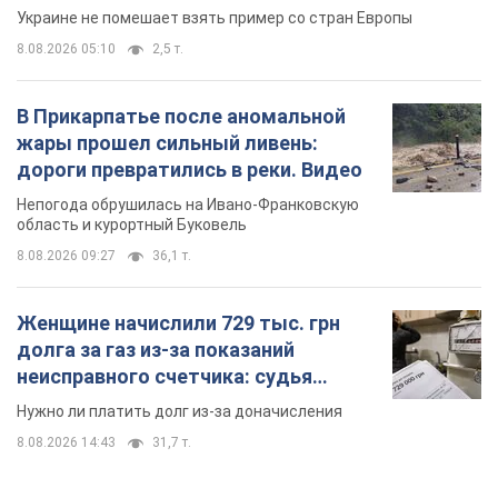
Украине не помешает взять пример со стран Европы
8.08.2026 05:10
2,5 т.
В Прикарпатье после аномальной
жары прошел сильный ливень:
дороги превратились в реки. Видео
Непогода обрушилась на Ивано-Франковскую
область и курортный Буковель
8.08.2026 09:27
36,1 т.
Женщине начислили 729 тыс. грн
долга за газ из-за показаний
неисправного счетчика: судья
вынес неожиданное решение
Нужно ли платить долг из-за доначисления
8.08.2026 14:43
31,7 т.