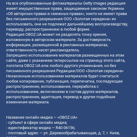
На все опубликованные фотоматериалы Getty Images редакция
имеет имущественные права, защищаемые законом Украины
«Об авторских правах и смежных правах», никто не имеет права
без письменного разрешения ООО «Золотая середина» их
использовать, они не подлежат дальнейшему воспроизводству,
переводу, распространению в любой форме.
Редакция OBOZ.UA может не разделять точку зрения,
изложенную в авторском материале. За достоверность
информации, размещенной в рекламных материалах,
ответственность несет рекламодатель.
Запрещено использование материалов размещенных на этом
сайте, даже с указанием гиперссылки на страницу этого сайта,
логотипа OBOZ.UA или любого другого упоминания, но без
письменного разрешения Редакции/ООО «Золотая середина»
Незаконным использованием материалов будет считаться:
любое копирование, публикация, перепечатка, последующее
распространение, использование, переработка с
использованием, включением в состав других материалов,
распространение, адаптация, перевод и другие подобные
изменения материала.
Название онлайн медиа — «OBOZ.UA»
- субъект в сфере онлайн медиа;
- идентификатор медиа — R40-06156;
- почтовый адрес — ул. Деревообрабатывающая, д. 7, г. Киев,