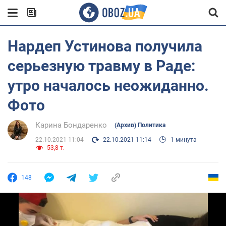
Нардеп Устинова получила
серьезную травму в Раде:
утро началось неожиданно.
Фото
Карина Бондаренко
(Архив) Политика
22.10.2021 11:04
22.10.2021 11:14
1 минута
53,8 т.
148