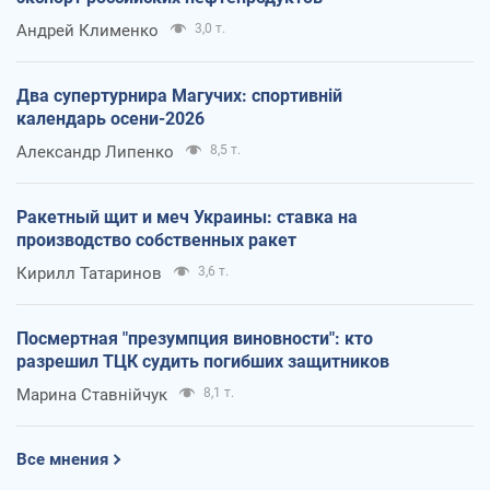
Андрей Клименко
3,0 т.
Два супертурнира Магучих: спортивній
календарь осени-2026
Александр Липенко
8,5 т.
Ракетный щит и меч Украины: ставка на
производство собственных ракет
Кирилл Татаринов
3,6 т.
Посмертная "презумпция виновности": кто
разрешил ТЦК судить погибших защитников
Марина Ставнійчук
8,1 т.
Все мнения