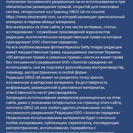
получении письменного разрешения на их использование и при
обязательном размещении прямой, открытой для поисковых
систем, гиперссылки на страницу OBOZ.UA по ссылке
https://www.obozrevatel.com
, на которой размещен оригинальный
материал в первом абзаце материала.
Все материалы на этом сайте, в том числе интервью, статьи,
исследования – служебные произведения журналистов
редакции, исключительные имущественные права на которые
принадлежат ООО «Золотая середина».
На все опубликованные фотоматериалы Getty Images редакция
имеет имущественные права, защищаемые законом Украины
«Об авторских правах и смежных правах», никто не имеет права
без письменного разрешения ООО «Золотая середина» их
использовать, они не подлежат дальнейшему воспроизводству,
переводу, распространению в любой форме.
Редакция OBOZ.UA может не разделять точку зрения,
изложенную в авторском материале. За достоверность
информации, размещенной в рекламных материалах,
ответственность несет рекламодатель.
Запрещено использование материалов размещенных на этом
сайте, даже с указанием гиперссылки на страницу этого сайта,
логотипа OBOZ.UA или любого другого упоминания, но без
письменного разрешения Редакции/ООО «Золотая середина»
Незаконным использованием материалов будет считаться:
любое копирование, публикация, перепечатка, последующее
распространение, использование, переработка с
использованием, включением в состав других материалов,