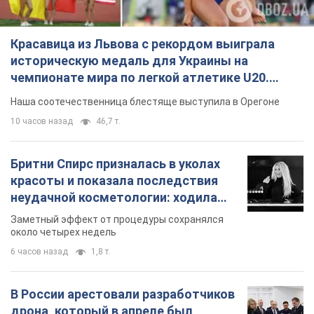
Красавица из Львова с рекордом выиграла
историческую медаль для Украины на
чемпионате мира по легкой атлетике U20.
Видео
Наша соотечественница блестяще выступила в Орегоне
10 часов назад
46,7 т.
Бритни Спирс призналась в уколах
красоты и показала последствия
неудачной косметологии: ходила
так почти месяц
Заметный эффект от процедуры сохранялся
около четырех недель
6 часов назад
1,8 т.
В России арестовали разработчиков
дрона, который в апреле был