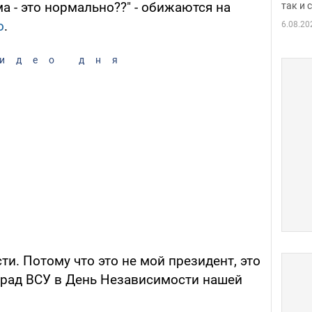
а - это нормально??" - обижаются на
так и
о
.
6.08.20
идео дня
ти. Потому что это не мой президент, это
рад ВСУ в День Независимости нашей