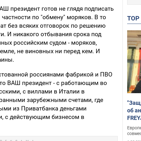
ВАШ президент готов не глядя подписать
 частности по "обмену" моряков. В то
TO
рат без всяких отговорок по решению
и. И никакого отбывания срока под
ных российским судом - моряков,
земле, не виновных ни перед кем. И
аины.
естованной россиянами фабрикой и ПВО
 это ВАШ президент - с работающим во
сскими, с виллами в Италии в
странными зарубежными счетами, где
"Защ
ыми из Приватбанка деньгами
об а
ми, с действующим бизнесом в
FREY
подд
Европ
совме