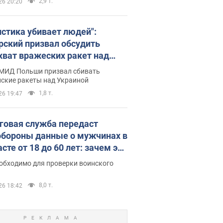
2,9 т.
26 20:20
истика убивает людей":
рский призвал обсудить
хват вражеских ракет над
иной
 МИД Польши призвал сбивать
йские ракеты над Украиной
1,8 т.
26 19:47
говая служба передаст
бороны данные о мужчинах в
сте от 18 до 60 лет: зачем это
о
еобходимо для проверки воинского
8,0 т.
26 18:42