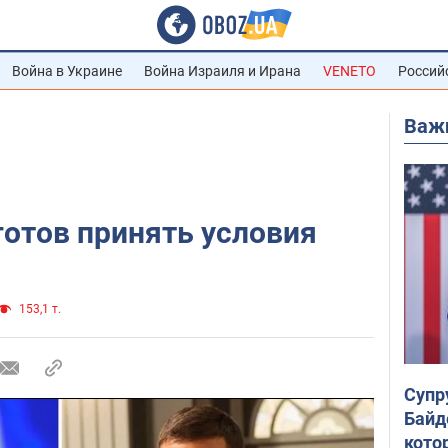
Война в Украине
Война Израиля и Ирана
VENETO
Россий
Важ
готов принять условия
153,1 т.
Супр
Байд
кото