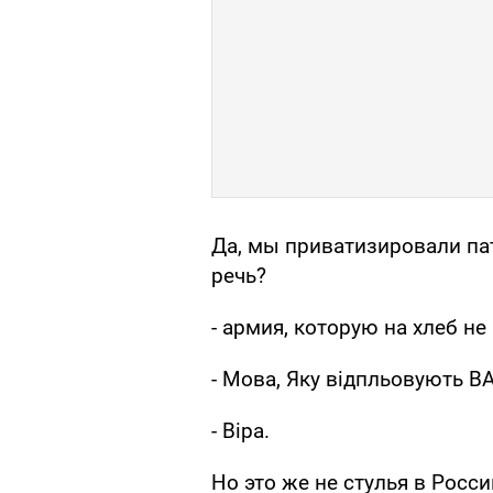
Да, мы приватизировали па
речь?
- армия, которую на хлеб н
- Мова, Яку вiдпльовують ВА
- Віра.
Но это же не стулья в Росси