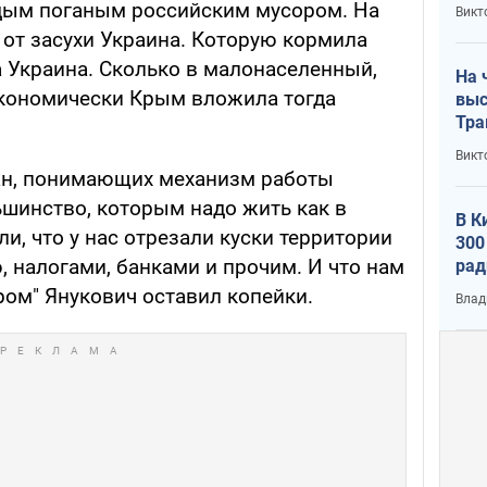
кри
дым поганым российским мусором. На
Викт
лог
 от засухи Украина. Которую кормила
а Украина. Сколько в малонаселенный,
На 
кономически Крым вложила тогда
выс
Тра
Викт
ан, понимающих механизм работы
ьшинство, которым надо жить как в
В К
ли, что у нас отрезали куски территории
300
 налогами, банками и прочим. И что нам
рад
воп
ром" Янукович оставил копейки.
Влад