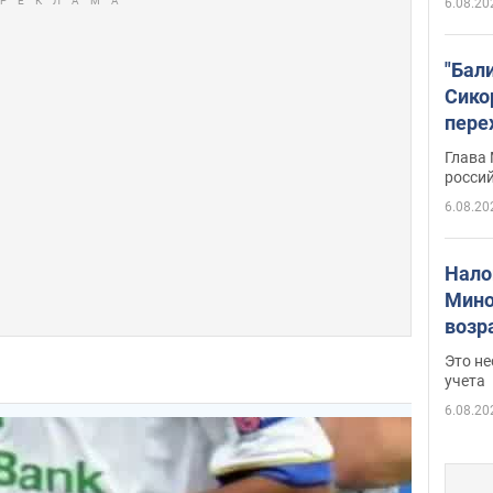
6.08.20
"Бал
Сико
пере
Укра
Глава
росси
6.08.20
Нало
Мино
возра
нужн
Это н
учета
6.08.20