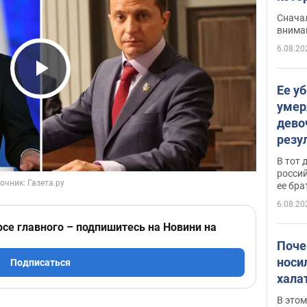
"агр
Сначал
внима
6.08.20
Play Video
Ее у
умер
дево
резу
атак
В тот 
обла
россий
ее бра
6.08.20
рсе главного – подпишитесь на Новини на
Поче
носи
Подписаться
хала
В этом