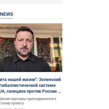
P NEWS
ита нашей жизни": Зеленский
нтибаллистической системе
JA, санкциях против России и
ержке аграриев. Видео
ейские партнеры присоединяются к
стному проекту