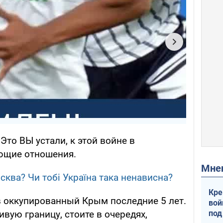
Это ВЫ устали, к этой войне в
ющие отношения.
Мн
ква? Чи тобі Україна така ненависна?
Кре
в оккупированный Крым последние 5 лет.
вой
под
вую границу, стоите в очередях,