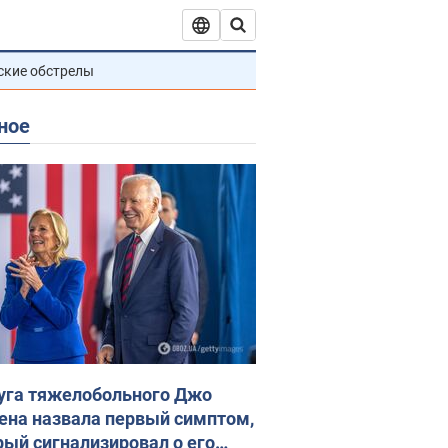
ские обстрелы
ное
уга тяжелобольного Джо
ена назвала первый симптом,
рый сигнализировал о его