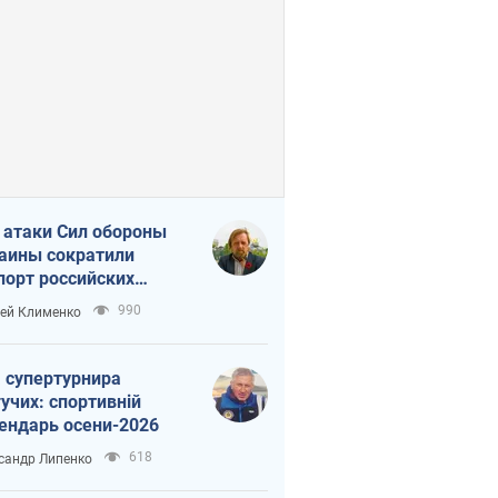
 атаки Сил обороны
аины сократили
порт российских
тепродуктов
990
ей Клименко
 супертурнира
учих: спортивній
ендарь осени-2026
618
сандр Липенко