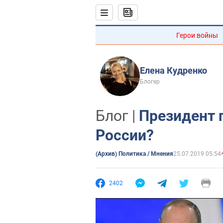
Герои войны
Елена Кудренко
Блогер
Блог |
Президент 
России?
(Архив) Политика / Мнения
25.07.2019 05:54
2402