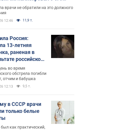
ессивном" раке
а врачи не обратили на это должного
ния
11,9 т.
26 12:46
била Россия:
ла 13-летняя
чка, раненая в
льтате российской
и на Сумскую
день во время
сть. Фото
ского обстрела погибли
т, отчим и бабушка
9,5 т.
26 12:13
му в СССР врачи
ли только белые
ты
 был как практический,