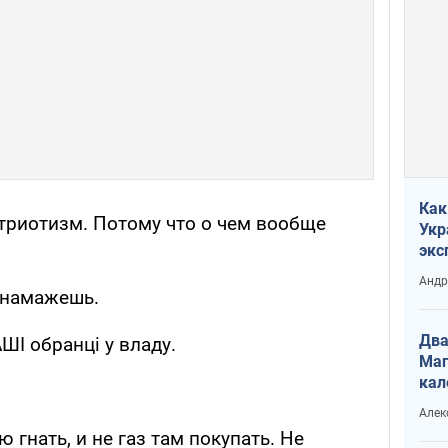
Как
триотизм. Потому что о чем вообще
Укр
экс
неф
Андр
е намажешь.
Два
ШІ обранці у владу.
Маг
кал
Алек
ю гнать, и не газ там покупать. Не