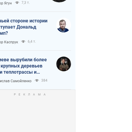
тическая
7,3 т.
ор Ягун
истика
чьей стороне истории
тупает Дональд
мп?
6,4 т.
ор Каспрук
иеве вырубили более
 крупных деревьев
и теплотрассы и
реки Генплану
384
ислав Самойленко