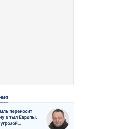
ения
мль переносит
ну в тыл Европы:
 угрозой