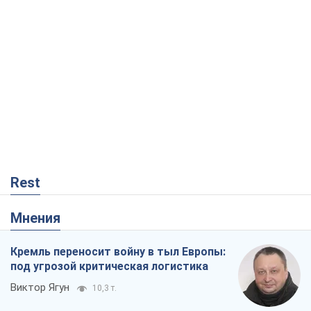
Rest
Мнения
Кремль переносит войну в тыл Европы:
под угрозой критическая логистика
Виктор Ягун
10,3 т.
На чьей стороне истории выступает
Дональд Трамп?
Виктор Каспрук
8,6 т.
О запланированной вырубке более 600
деревьев и теплотрассе: что
происходит на Теремках в Киеве