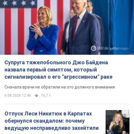
Супруга тяжелобольного Джо Байдена
назвала первый симптом, который
сигнализировал о его "агрессивном" раке
Сначала врачи не обратили на это должного внимания
6.08.2026 12:46
16,7 т.
Отпуск Леси Никитюк в Карпатах
обернулся скандалом: почему
ведущую несправедливо захейтили
Знаменитость вышла на прямую
коммуникацию в сети и расставила все точки
над "i"
6.08.2026 17:32
13,4 т.
"Динамо" с победы стартовало в
квалификации Лиги конференций.
Видео