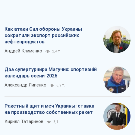
Два супертурнира Магучих: спортивній
календарь осени-2026
Александр Липенко
6,9 т.
Ракетный щит и меч Украины: ставка
на производство собственных ракет
Кирилл Татаринов
3,1 т.
Посмертная "презумпция виновности":
кто разрешил ТЦК судить погибших
защитников
Марина Ставнійчук
7,1 т.
Все мнения