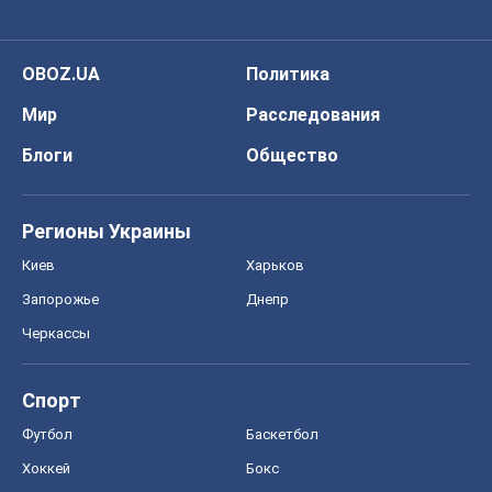
Регионы Украины
Киев
Харьков
Запорожье
Днепр
Черкассы
Спорт
Футбол
Баскетбол
Хоккей
Бокс
Формула-1
Моя школа
ГДЗ
Учебники
Онлайн уроки
ДПА
ЗНО
НМТ
СНГ решебники