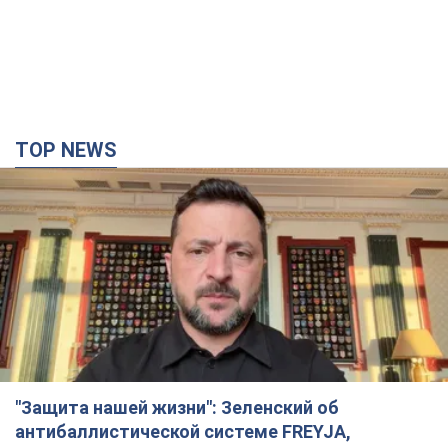
"Защита нашей жизни": Зеленский об
антибаллистической системе FREYJA,
санкциях против России и поддержке аграриев.
Видео
Европейские партнеры присоединяются к совместному
проекту
10 часов назад
75,8 т.
С 1 сентября украинским учителям повысят
зарплаты: Корецкий раскрыл подробности